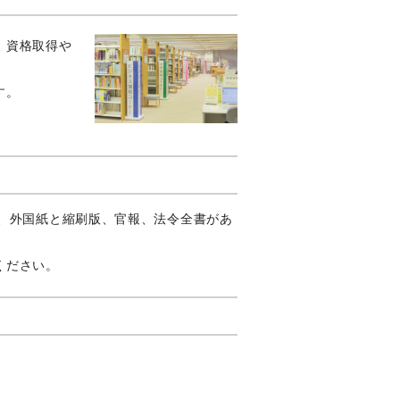
、資格取得や
す。
紙、外国紙と縮刷版、官報、法令全書があ
ください。
。