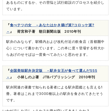
あるものにするか、その苦悩と試行錯誤のプロセスを紹介し
ています。
『
食べテツの女 －あなたはかき揚げ派?コロッケ派?
－
』 荷宮和子著 朝日新聞出版 2010年刊
駅弁のみならず、駅構内および改札付近の飲食店（首都圏中
心）について書かれています。この本に度々登場する特大か
らあげのせそばは一度食べてみたいと思わせます。
『
全国美味駅弁決定版 －駅弁女王が食べて選んだ555
－
』 小林しのぶ著 JTBパブリッシング 2010年刊
駅弁関連の著書で知られる著者による駅弁図鑑とも言える1
冊。著者はこれまで3000種以上の駅弁を食されてきたそう
です。
いかがでしたでしょうか？お腹が空いてきましたか？