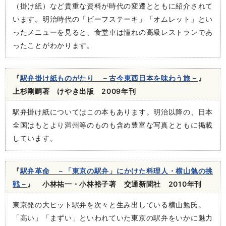
（掛け紙）など貴重な資料が時代の変遷とともに紹介されて
います。明治時代の「ビーフステーキ」「オムレット」とい
ったメニューを見ると、食堂車は憧れの高級レストランであ
ったことがわかります。
『
駅弁掛け紙ものがたり －古今東西日本を味わう旅－
』
上杉剛嗣著 けやき出版 2009年刊
駅弁掛け紙についてはこの本もあります。明治以降の、日本
全国はもとより満州等のものも含め豊富な写真とともに掲載
しています。
『
駅弁革命 －「東京の駅弁」にかけた料理人・横山勉の挑
戦－
』 小林祐一・小林裕子著 交通新聞社 2010年刊
東京発の大ヒット駅弁を次々と生み出している横山勉氏。
「高い」「まずい」といわれていた東京の駅弁をいかに魅力