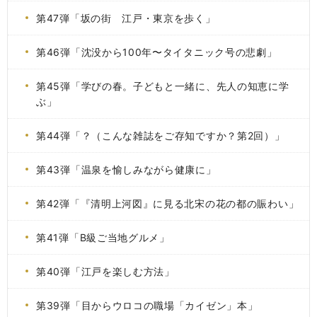
第47弾「坂の街 江戸・東京を歩く」
第46弾「沈没から100年〜タイタニック号の悲劇」
第45弾「学びの春。子どもと一緒に、先人の知恵に学
ぶ」
第44弾「？（こんな雑誌をご存知ですか？第2回）」
第43弾「温泉を愉しみながら健康に」
第42弾「『清明上河図』に見る北宋の花の都の賑わい」
第41弾「B級ご当地グルメ」
第40弾「江戸を楽しむ方法」
第39弾「目からウロコの職場「カイゼン」本」