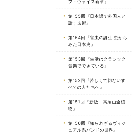
フ・ヴォイス新章』
第155回『日本語で外国人と
話す技術』
第154回『害虫の誕生 虫から
みた日本史』
第153回『生活はクラシック
音楽でできている』
第152回『苦しくて切ないす
べての人たちへ』
第151回『新版 高尾山全植
物』
第150回『知られざるヴィジ
ュアル系バンドの世界』