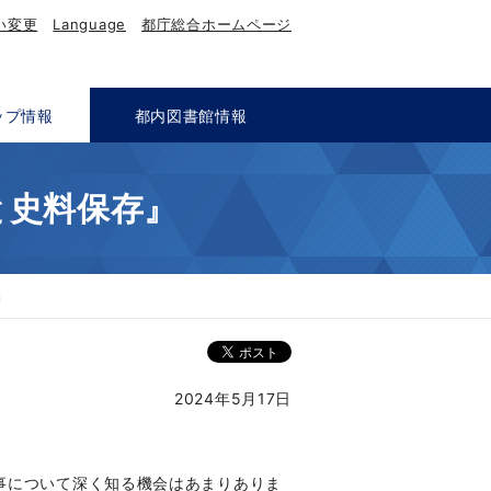
い変更
Language
都庁総合ホームページ
ップ情報
都内図書館情報
と史料保存』
』
2024年5月17日
事について深く知る機会はあまりありま