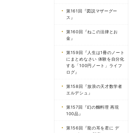
第161回『図説マザーグー
ス』
第160回『ねこの法律とお
金』
第159回『人生は1冊のノート
にまとめなさい 体験を自分化
する「100円ノート」ライフ
ログ』
第158回『放浪の天才数学者
エルデシュ』
第157回『幻の麵料理 再現
100品』
第156回『龍の耳を君に デ