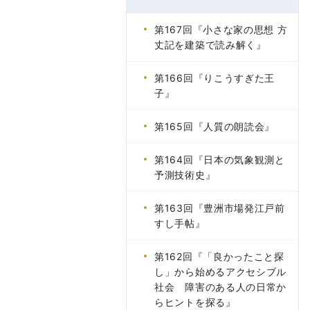
第167回『小さな家の思想 方
丈記を建築で読み解く』
第166回『りこうすぎた王
子』
第165回『人質の朗読会』
第164回『日本の気象観測と
予測技術史』
第163回『豊洲市場発江戸前
すし手帖』
第162回『「良かったこと探
し」から始めるアクセシブル
社会 障害のある人の日常か
らヒントを探る』