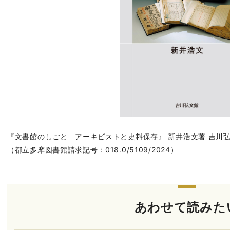
『文書館のしごと アーキビストと史料保存』 新井浩文著 吉川弘文館
（都立多摩図書館請求記号：018.0/5109/2024）
あわせて読みた