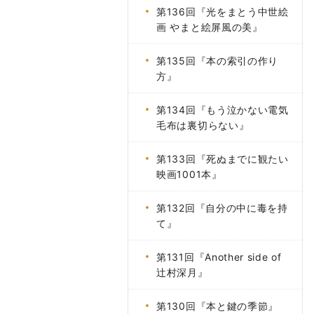
第136回『光をまとう中世絵
画 やまと絵屏風の美』
第135回『本の索引の作り
方』
第134回『もう泣かない電気
毛布は裏切らない』
第133回『死ぬまでに観たい
映画1001本』
第132回『自分の中に毒を持
て』
第131回『Another side of
辻村深月』
第130回『本と鍵の季節』