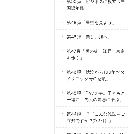
第50弾「ビジネスに役立つ中
国語年鑑」
第49弾「星空を見よう」
第48弾「美しい海へ」
第47弾「坂の街 江戸・東京
を歩く」
第46弾「沈没から100年〜タ
イタニック号の悲劇」
第45弾「学びの春。子どもと
一緒に、先人の知恵に学ぶ」
第44弾「？（こんな雑誌をご
存知ですか？第2回）」