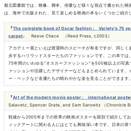
都立図書館では、映像、脚本、俳優など様々な視点で書かれた映
は、海外で出版された、見て楽しめる映画の本をいくつかご紹介
『
The complete book of Oscar fashion : Variety's 75 ye
carpet
』 Reeve Chace （Reed Press, c2003）
アカデミー賞といえば授賞時のスピーチが有名ですが、同じく
歩するハリウッドスターたちのファッションです。この本では、第
75年間のいわゆる"オスカーファッション"を500枚以上の写
ァッションや活躍したデザイナーなどもまとめられています。
ー・ペックなど名優たちの晴れやかな姿を見ることができます
『
Art of the modern movie poster : international postw
Salavetz, Spencer Drate, and Sam Sarowitz （Chronicle 
戦後から2005年までの世界の映画ポスターを国別で紹介して
ィックアートに関わる人にはとても興味深い本です。日本の章