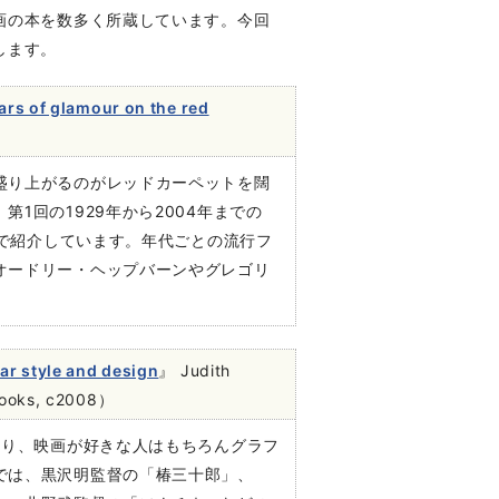
画の本を数多く所蔵しています。今回
します。
ars of glamour on the red
盛り上がるのがレッドカーペットを闊
1回の1929年から2004年までの
真で紹介しています。年代ごとの流行フ
オードリー・ヘップバーンやグレゴリ
。
ar style and design
』 Judith
Books, c2008）
おり、映画が好きな人はもちろんグラフ
では、黒沢明監督の「椿三十郎」、