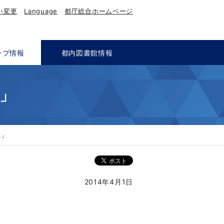
い変更
Language
都庁総合ホームページ
ップ情報
都内図書館情報
」
れ」
2014年4月1日