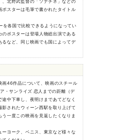
」、北野武監督の「ソナチネ」などの
画ポスターは毛筆で書かれたタイトル
ポスターを各国で比較できるようになってい
カのポスターは登場人物総出演である
あるなど、同じ映画でも国によってデ
映画46作品について、映画のスチール
ォア・サンライズ 恋人までの距離（デ
で途中下車し、夜明けまであてどなく
撮影されたウィーン西駅を取り上げて
もう一度この映画を見返したくなりま
ューヨーク、ベニス、東京など様々な
みてください。