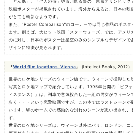
「どん底」、「七人の侍」や市川崑監督の「東京オリンピック
映画ポスターが掲載されています。海外から見ると、日本の映
がとても斬新なようです。
また、"Poster Comparison"のコーナーでは同じ作品の
ます。例えば、大ヒット映画「スターウォーズ」では、アメリ
のに対し、日本のポスターは星空のみのシンプルなデザインで
ザインに特徴が見られます。
『
World film locations. Vienna
』 (Intellect Books, 2012）
世界のロケ地シリーズのウィーン編です。ウィーンで撮影した
写真とロケ地マップで紹介しています。1995年公開の「ビフ
ィスタンス）」は、列車で意気投合した一組の男女がウィーン
歩く・・・という恋愛映画ですが、この本ではラストシーンが
います。駅のホームでの感動的な別れのシーンが思い出され、
す。
世界のロケ地シリーズは、ウィーン以外にパリ、ロンドン、ニ
都市があります。あなたのお気に入りの映画のロケ地を探して