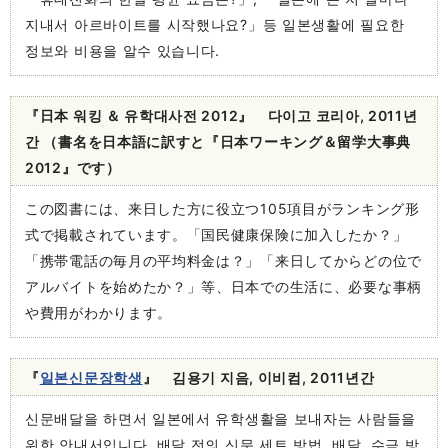
지내서 아르바이트를 시작했나요?」등 일본생활에 필요한
정보와 비용을 알수 있습니다.
『日本 워킹 ＆ 유학대사전 2012』 다이고 코리아, 2011년
간 （書名を日本語に訳すと『日本ワーキング＆留学大事典
2012』です）
この図書には、来日した方に役立つ105項目がランキング形
式で掲載されています。「国民健康保険に加入したか？」
「携帯電話の毎月の平均料金は？」「来日してからどの位で
アルバイトを始めたか？」等、日本での生活に、必要な事柄
や費用がわかります。
『
일본신문장학생
』 김용기 지음, 이비컴, 2011년간
신문배달을 하면서 일본에서 유학생활을 보내자는 사람들을
위한 안내서입니다. 배달 전의 신문 세트 방법, 배달, 수금 방