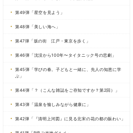
第49弾「星空を見よう」
第48弾「美しい海へ」
第47弾「坂の街 江戸・東京を歩く」
第46弾「沈没から100年〜タイタニック号の悲劇」
第45弾「学びの春。子どもと一緒に、先人の知恵に学
ぶ」
第44弾「？（こんな雑誌をご存知ですか？第2回）」
第43弾「温泉を愉しみながら健康に」
第42弾「『清明上河図』に見る北宋の花の都の賑わい」
第41弾「B級ご当地グルメ」