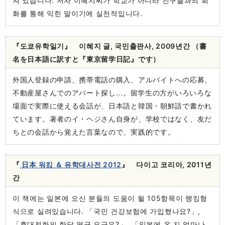
져 있습니다. 저자 이혜지씨가 학교가 아니라 친구들과의 회
화를 통해 익힌 말이기에 실천적입니다.
『도쿄유학일기』 이혜지 글, 국민출판사, 2009년간 （書
名を日本語に訳すと『東京留学日記』です）
外国人登録の申請、携帯電話の購入、アルバイトへの応募、
不動産屋さんでのアパート探し...。留学生の方がいろいろな
場面で実際に使える会話が、日本語と韓国・朝鮮語で書かれ
ています。著者のイ・ヘジさん自身が、学校ではなく、友だ
ちとの会話から覚えた言葉なので、実践的です。
『
日本 워킹 ＆ 유학대사전 2012
』 다이고 코리아, 2011년
간
이 책에는 일본에 오신 분들의 도움이 될 105항목이 랭킹형
식으로 실려있습니다. 「국민 건강보험에 가입했나요?」,
「휴대전화의 한달 평균 요금은?」, 「일본에 온 지 얼마나