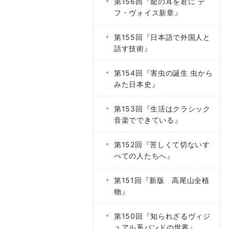
第156回『龍の耳を君に デ
フ・ヴォイス新章』
第155回『日本語で外国人と
話す技術』
第154回『害虫の誕生 虫から
みた日本史』
第153回『生活はクラシック
音楽でできている』
第152回『苦しくて切ないす
べての人たちへ』
第151回『新版 高尾山全植
物』
第150回『知られざるヴィジ
ュアル系バンドの世界』