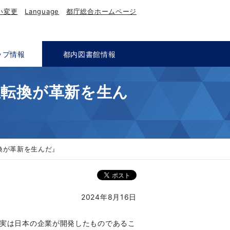
い変更
Language
都庁総合ホームページ
ップ情報
都内図書館情報
想転換が革新を生ん
転換が革新を生んだ』
2024年8月16日
。実は日本の企業が開発したものであるこ