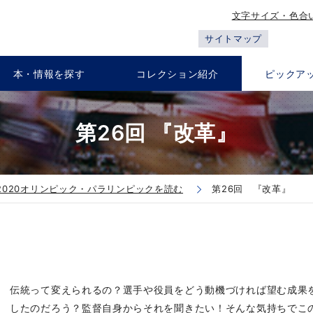
文字サイズ・色合
サイトマップ
本・情報を探す
コレクション紹介
ピックア
第26回 『改革』
2020オリンピック・パラリンピックを読む
第26回 『改革』
伝統って変えられるの？選手や役員をどう動機づければ望む成果
したのだろう？監督自身からそれを聞きたい！そんな気持ちでこ