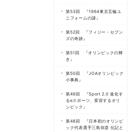
第53回 『1964東京五輪ユ
ニフォームの謎』
第52回 『フィジー・セブン
ズの奇跡』
第51回 『オリンピックの輝
き』
第50回 『JOAオリンピック
小事典』
第49回 『Sport 2.0 進化す
るeスポーツ、変容するオリ
ンピック』
第48回 『日本初のオリンピ
ック代表選手三島弥彦 伝記と