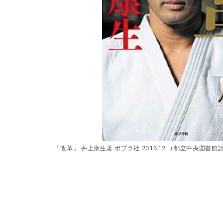
『改革』 井上康生著 ポプラ社 2016.12 （都立中央図書館請求記