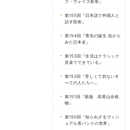
フ・ヴォイス新章』
第155回『日本語で外国人と
話す技術』
第154回『害虫の誕生 虫から
みた日本史』
第153回『生活はクラシック
音楽でできている』
第152回『苦しくて切ないす
べての人たちへ』
第151回『新版 高尾山全植
物』
第150回『知られざるヴィジ
ュアル系バンドの世界』