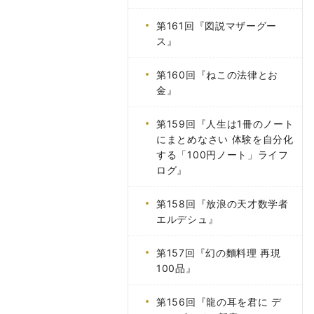
第161回『図説マザーグー
ス』
第160回『ねこの法律とお
金』
第159回『人生は1冊のノート
にまとめなさい 体験を自分化
する「100円ノート」ライフ
ログ』
第158回『放浪の天才数学者
エルデシュ』
第157回『幻の麵料理 再現
100品』
第156回『龍の耳を君に デ