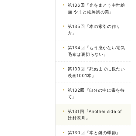
第136回『光をまとう中世絵
画 やまと絵屏風の美』
第135回『本の索引の作り
方』
第134回『もう泣かない電気
毛布は裏切らない』
第133回『死ぬまでに観たい
映画1001本』
第132回『自分の中に毒を持
て』
第131回『Another side of
辻村深月』
第130回『本と鍵の季節』