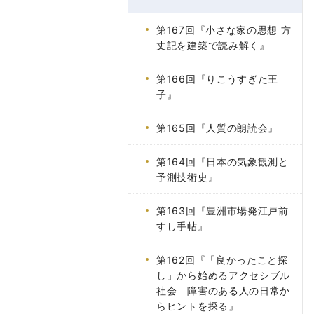
第167回『小さな家の思想 方
丈記を建築で読み解く』
第166回『りこうすぎた王
子』
第165回『人質の朗読会』
第164回『日本の気象観測と
予測技術史』
第163回『豊洲市場発江戸前
すし手帖』
第162回『「良かったこと探
し」から始めるアクセシブル
社会 障害のある人の日常か
らヒントを探る』