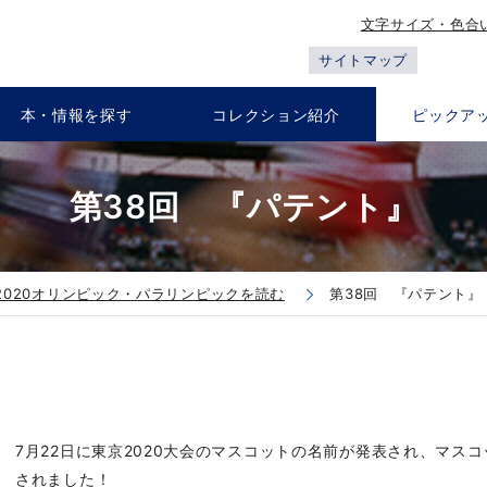
文字サイズ・色合
サイトマップ
本・情報を探す
コレクション紹介
ピックア
第38回 『パテント』
2020オリンピック・パラリンピックを読む
第38回 『パテント』
7月22日に東京2020大会のマスコットの名前が発表され、マス
されました！