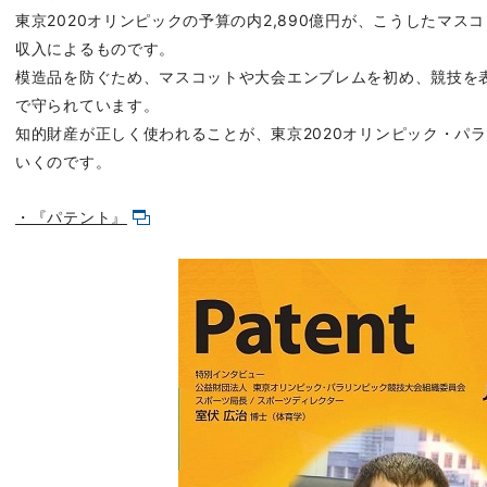
東京2020オリンピックの予算の内2,890億円が、こうしたマ
収入によるものです。
模造品を防ぐため、マスコットや大会エンブレムを初め、競技を
で守られています。
知的財産
が正しく使われることが、
東京2020
オリンピック
・
パラ
いくのです。
・『パテント』