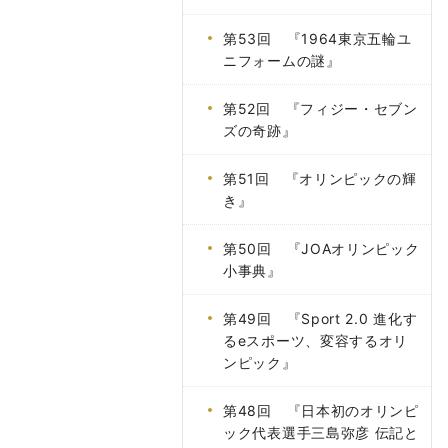
第53回 『1964東京五輪ユ
ニフォームの謎』
第52回 『フィジー・セブン
ズの奇跡』
第51回 『オリンピックの輝
き』
第50回 『JOAオリンピック
小事典』
第49回 『Sport 2.0 進化す
るeスポーツ、変容するオリ
ンピック』
第48回 『日本初のオリンピ
ック代表選手三島弥彦 伝記と