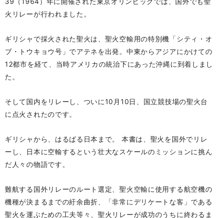
39（1964）年に開催された
東京
オリンピックでは、国外でも聖
火リレーが行われました。
ギリシャで採火された聖火は、聖火空輸用の特別機「シティ・オ
ブ・トウキョウ号」でアテネを出発。中東からアジアにかけての
12都市を経て、当時アメリカの統治下にあった沖縄に到着しまし
た。
そして国内をリレーし、ついに10月10日、国立競技場の聖火台
に点火されたのです。
ギリシャから、はるばる日本まで。 本書は、聖火を国外でリレ
ーし、日本に空輸するという壮大なスケールのミッションに挑ん
だ人々の物語です。
難航する国外リレーのルート選定、聖火空輸に使用する航空機の
機種が決まるまでの紆余曲折、「非常にデリケートな客」である
聖火を運ぶための工夫等々、聖火リレーが成功のうちに終わるま