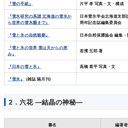
『雪の手紙』
片平 孝 写真・文・構成
『雪氷研究の系譜 北海道の雪氷か
日本雪氷学会北海道支部設
ら世界の雪氷圏まで』
周年記念誌編集委員会
『雪と氷の自然観察』
日本自然保護協会 編集・
『雪と氷の世界 雪は天からの恵
若濱 五郎 著
み』
『日本の雪と氷』
高橋 喜平 写真・文
『雪氷』
(雑誌 隔月刊)
2．六花 ―結晶の神秘―
書名
編著者