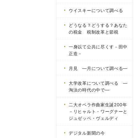
ウイスキーについて調べる
どうなる？どうする？あなた
の税金 税制改革と節税
一身以て公共に尽くす－田中
正造－
月見 ―月について調べる―
大学改革について調べる ―
淘汰の時代の中で―
二大オペラ作曲家生誕200年
－リヒャルト・ワーグナーと
ジュゼッペ・ヴェルディ
デジタル新聞の今