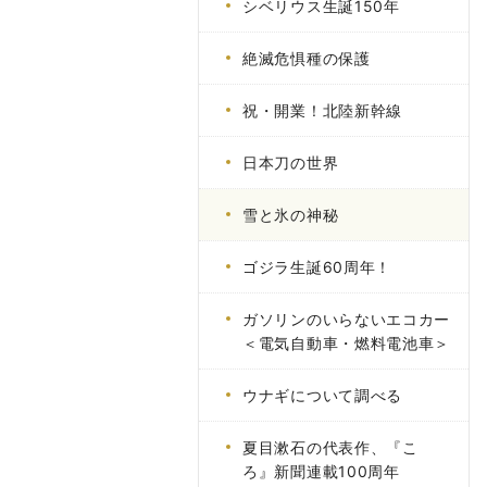
シベリウス生誕150年
絶滅危惧種の保護
祝・開業！北陸新幹線
日本刀の世界
雪と氷の神秘
ゴジラ生誕60周年！
ガソリンのいらないエコカー
＜電気自動車・燃料電池車＞
ウナギについて調べる
夏目漱石の代表作、『こゝ
ろ』新聞連載100周年