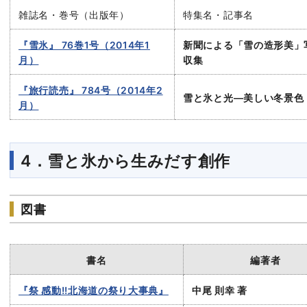
雑誌名・巻号（出版年）
特集名・記事名
『雪氷』 76巻1号（2014年1
新聞による「雪の造形美」
月）
収集
『旅行読売』 784号（2014年2
雪と氷と光―美しい冬景色
月）
4．雪と氷から生みだす創作
図書
書名
編著者
『祭 感動!!北海道の祭り大事典』
中尾 則幸 著