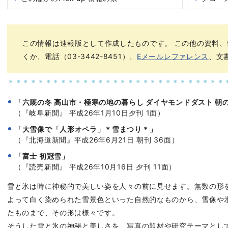
この情報は速報版として作成したものです。 この他の資料
くか、電話（03-3442-8451）、
Eメールレファレンス
、文
＊＊＊＊＊＊＊＊＊＊＊＊＊＊＊＊＊＊＊＊＊＊＊＊＊＊＊＊＊
「六厩の冬 高山市・極寒の地の暮らし ダイヤモンドダスト 朝
（『岐阜新聞』 平成26年1月10日夕刊 1面）
「大雪像で「人形オペラ」＊雪まつり＊」
（『北海道新聞』平成26年6月21日 朝刊 36面）
「富士 初冠雪」
（『読売新聞』 平成26年10月16日 夕刊 11面）
雪と氷は時に神秘的で美しい姿を人々の前に見せます。無数の形
よって白く染められた雪景色といった自然的なものから、雪像や
たものまで、その形は様々です。
そうした雪と氷の神秘と美しさを、写真の題材や研究テーマとし