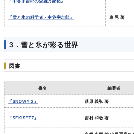
『中谷宇吉郎の森羅万象帖』
『雪と氷の科学者・中谷宇吉郎』
東 晃 著
3．雪と氷が彩る世界
図書
書名
編著者
『SNOWY 2』
萩原 義弘 著
『SEKISETZ』
吉村 和敏 著