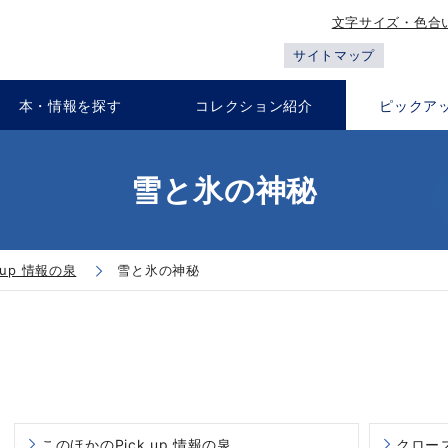
文字サイズ・色合
サイトマップ
本・情報を探す
コレクション紹介
ピックア
雪と氷の神秘
k up 情報の泉
雪と氷の神秘
このほかのPick up 情報の泉
クロー