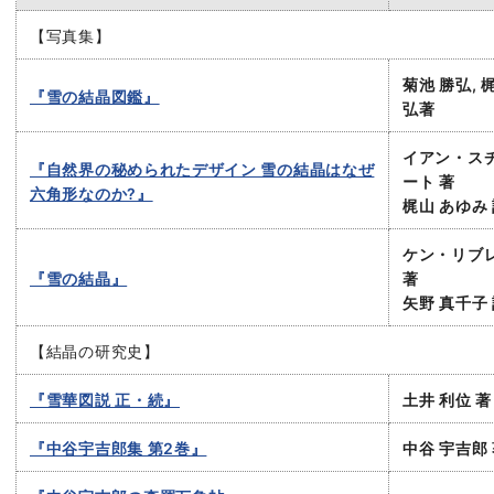
【写真集】
菊池 勝弘, 
『雪の結晶図鑑』
弘著
イアン・ス
『自然界の秘められたデザイン 雪の結晶はなぜ
ート 著
六角形なのか?』
梶山 あゆみ
ケン・リブ
『雪の結晶』
著
矢野 真千子
【結晶の研究史】
『雪華図説 正・続』
土井 利位 著
『中谷宇吉郎集 第2巻』
中谷 宇吉郎