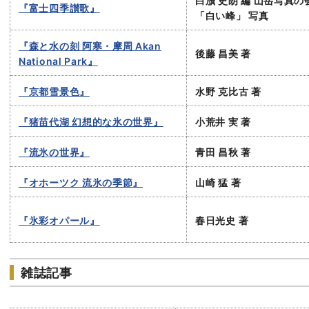
白籏 史朗 編 山岳写真の
『富士四季讃歌』
「白い峰」 写真
『森と水の刻 阿寒・摩周 Akan
後藤 昌美 著
National Park』
『京都雪景色』
水野 克比古 著
『猪苗代湖 幻想的な氷の世界』
小荒井 実 著
『流氷の世界』
青田 昌秋 著
『オホーツク 流氷の季節』
山崎 猛 著
『氷彩オパール』
春日光史 著
雑誌記事