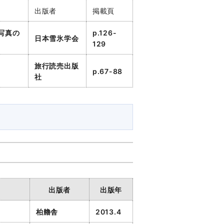
出版者
掲載頁
写真の
p.126-
日本雪氷学会
129
旅行読売出版
p.67-88
社
出版者
出版年
柏艪舎
2013.4