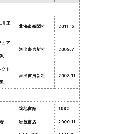
梶川 正
北海道新聞社
2011.12
チュア
河出書房新社
2009.7
 訳
レクト
河出書房新社
2008.11
 訳
築地書館
1982
 著
岩波書店
2000.11