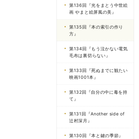
第136回『光をまとう中世絵
画 やまと絵屏風の美』
第135回『本の索引の作り
方』
第134回『もう泣かない電気
毛布は裏切らない』
第133回『死ぬまでに観たい
映画1001本』
第132回『自分の中に毒を持
て』
第131回『Another side of
辻村深月』
第130回『本と鍵の季節』