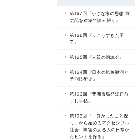
第167回『小さな家の思想 方
丈記を建築で読み解く』
第166回『りこうすぎた王
子』
第165回『人質の朗読会』
第164回『日本の気象観測と
予測技術史』
第163回『豊洲市場発江戸前
すし手帖』
第162回『「良かったこと探
し」から始めるアクセシブル
社会 障害のある人の日常か
らヒントを探る』