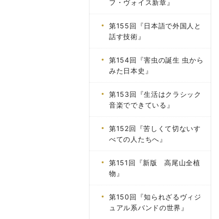
フ・ヴォイス新章』
第155回『日本語で外国人と
話す技術』
第154回『害虫の誕生 虫から
みた日本史』
第153回『生活はクラシック
音楽でできている』
第152回『苦しくて切ないす
べての人たちへ』
第151回『新版 高尾山全植
物』
第150回『知られざるヴィジ
ュアル系バンドの世界』