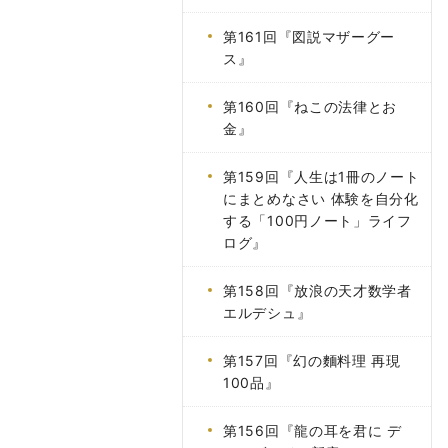
第161回『図説マザーグー
ス』
第160回『ねこの法律とお
金』
第159回『人生は1冊のノート
にまとめなさい 体験を自分化
する「100円ノート」ライフ
ログ』
第158回『放浪の天才数学者
エルデシュ』
第157回『幻の麵料理 再現
100品』
第156回『龍の耳を君に デ