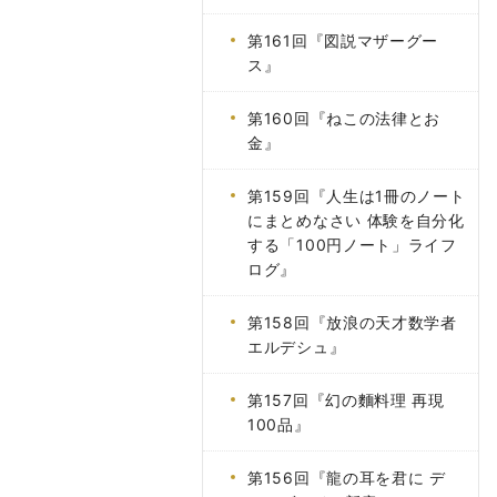
第161回『図説マザーグー
ス』
第160回『ねこの法律とお
金』
第159回『人生は1冊のノート
にまとめなさい 体験を自分化
する「100円ノート」ライフ
ログ』
第158回『放浪の天才数学者
エルデシュ』
第157回『幻の麵料理 再現
100品』
第156回『龍の耳を君に デ