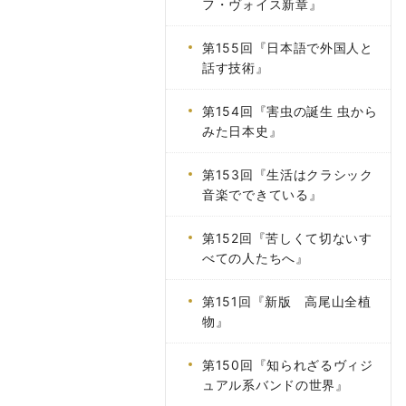
フ・ヴォイス新章』
第155回『日本語で外国人と
話す技術』
第154回『害虫の誕生 虫から
みた日本史』
第153回『生活はクラシック
音楽でできている』
第152回『苦しくて切ないす
べての人たちへ』
第151回『新版 高尾山全植
物』
第150回『知られざるヴィジ
ュアル系バンドの世界』