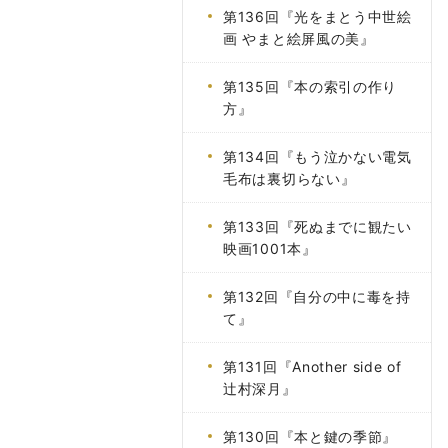
第136回『光をまとう中世絵
画 やまと絵屏風の美』
第135回『本の索引の作り
方』
第134回『もう泣かない電気
毛布は裏切らない』
第133回『死ぬまでに観たい
映画1001本』
第132回『自分の中に毒を持
て』
第131回『Another side of
辻村深月』
第130回『本と鍵の季節』