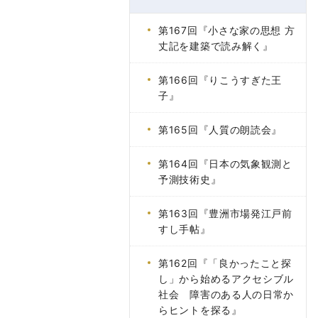
第167回『小さな家の思想 方
丈記を建築で読み解く』
第166回『りこうすぎた王
子』
第165回『人質の朗読会』
第164回『日本の気象観測と
予測技術史』
第163回『豊洲市場発江戸前
すし手帖』
第162回『「良かったこと探
し」から始めるアクセシブル
社会 障害のある人の日常か
らヒントを探る』