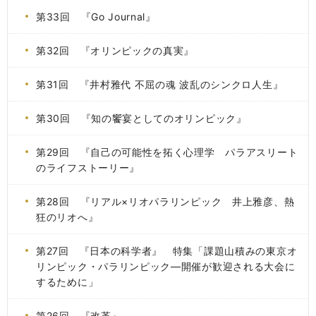
第33回 『Go Journal』
第32回 『オリンピックの真実』
第31回 『井村雅代 不屈の魂 波乱のシンクロ人生』
第30回 『知の饗宴としてのオリンピック』
第29回 『自己の可能性を拓く心理学 パラアスリート
のライフストーリー』
第28回 『リアル×リオパラリンピック 井上雅彦、熱
狂のリオへ』
第27回 『日本の科学者』 特集「課題山積みの東京オ
リンピック・パラリンピック―開催が歓迎される大会に
するために」
第26回 『改革』