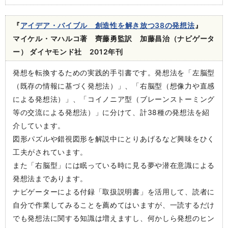
『
アイデア・バイブル 創造性を解き放つ38の発想法
』
マイケル・マハルコ著 齊藤勇監訳 加藤昌治（ナビゲータ
ー） ダイヤモンド社 2012年刊
発想を転換するための実践的手引書です。発想法を「左脳型
（既存の情報に基づく発想法）」、「右脳型（想像力や直感
による発想法）」、「コイノニア型（ブレーンストーミング
等の交流による発想法）」に分けて、計38種の発想法を紹
介しています。
図形パズルや錯視図形を解説中にとりあげるなど興味をひく
工夫がされています。
また「右脳型」には眠っている時に見る夢や潜在意識による
発想法まであります。
ナビゲーターによる付録「取扱説明書」を活用して、読者に
自分で作業してみることを薦めてはいますが、一読するだけ
でも発想法に関する知識は増えますし、何かしら発想のヒン