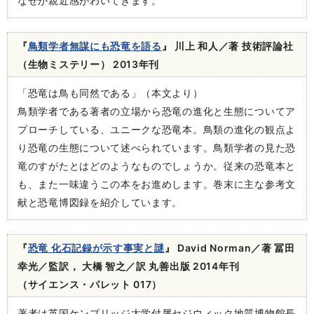
なぜか親近感がわいてきます。
『
鳥類学者無謀にも恐竜を語る
』 川上 和人／著 技術評論社
（生物ミステリー） 2013年刊
「恐竜は鳥も同然である」（本文より）
鳥類学者である著者の立場から恐竜の進化と生態についてア
プローチしている、ユニークな恐竜本。鳥類の進化の観点よ
り恐竜の生態について述べられています。鳥類学者の見た恐
竜のすがたとはどのようなものでしょうか。従来の恐竜本と
も、また一味違うこの本をお進めします。巻末に主な参考文
献と恐竜博図録を紹介しています。
『
恐竜 化石記録が示す事実と謎
』 David Norman／著 冨田
幸光／監訳， 大橋 智之／訳 丸善出版 2014年刊
（サイエンス・パレット 017）
著者は英国ケンブリッジ大学付属セジウィック地質博物館長