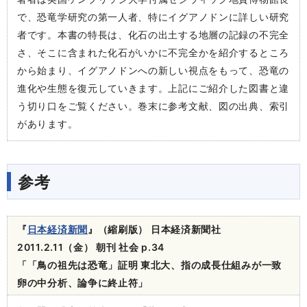
で、恐竜学研究の第一人者、特にイグアノドンに詳しい研究
者です。本書の特長は、化石の出土する地層の記録の不完全
さ、そこに含まれた化石がいかに不完全かを紹介するところ
から始まり、イグアノドンへの新しい視点をもって、恐竜の
進化や生態を復元していきます。上記にご紹介した図書と違
う切り口をご覧ください。巻末に参考文献、図の出典、索引
があります。
参考
『
日本経済新聞
』（縮刷版） 日本経済新聞社
2011.2.11（金） 朝刊 社会 p.34
「「鳥の祖先は恐竜」証明 東北大、指の成長仕組みが一致
卵の中分析、論争に終止符」