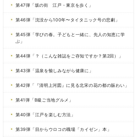
第47弾「坂の街 江戸・東京を歩く」
第46弾「沈没から100年〜タイタニック号の悲劇」
第45弾「学びの春。子どもと一緒に、先人の知恵に学
ぶ」
第44弾「？（こんな雑誌をご存知ですか？第2回）」
第43弾「温泉を愉しみながら健康に」
第42弾「『清明上河図』に見る北宋の花の都の賑わい」
第41弾「B級ご当地グルメ」
第40弾「江戸を楽しむ方法」
第39弾「目からウロコの職場「カイゼン」本」