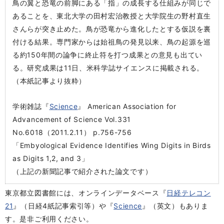
鳥の翼と恐竜の前脚にある「指」の成長する仕組みが同じで
あることを、東北大学の田村宏治教授と大学院生の野村直生
さんらが突き止めた。鳥が恐竜から進化したとする仮説を裏
付ける結果。専門家からは始祖鳥の発見以来、鳥の起源を巡
る約150年間の論争に終止符を打つ成果との意見も出てい
る。研究成果は11日、米科学誌サイエンスに掲載される。
（本紙記事より抜粋）
学術雑誌『
Science
』 American Association for
Advancement of Science Vol.331
No.6018（2011.2.11） p.756-756
「Embyological Evidence Identifies Wing Digits in Birds
as Digits 1,2, and 3」
（上記の新聞記事で紹介された論文です）
東京都立図書館には、オンラインデータベース『
日経テレコン
21
』（日経4紙記事索引等）や『
Science
』（英文）もありま
す。是非ご利用ください。