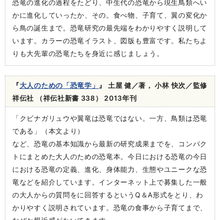
恐竜の進化の過程をたどり、中生代の恐竜から現生鳥類へい
かに進化していったか、その。食べ物、子育て、翼の変化か
ら鳥の誕生まで。恐竜研究の最先端をわかりやすく説明して
います。カラーの恐竜イラスト、図版も豊富です。私たちよ
りも大先輩の恐竜たちを身近に感じましょう。
『
大人のための「恐竜学」
』 土屋 健／著， 小林 快次／監修
祥伝社 （祥伝社新書 338） 2013年刊
「クビナガリュウや翼竜は恐竜ではない。一方、鳥類は恐竜
である」（本文より）
など、恐竜の基本知識から最新の研究成果までを、コンパク
トにまとめた大人のための恐竜本。今日における恐竜の今日
における恐竜の定義、進化、身体能力、生態やユニークな恐
竜などを紹介しています。インターネット上で募集した一般
の大人からの質問をに回答するというQ＆A形式をとり、わ
かりやすく説明されています。恐竜の食事から子育てまで、