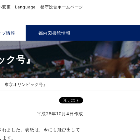
い変更
Language
都庁総合ホームページ
ップ情報
都内図書館情報
ック号』
ツ 東京オリンピック号』
平成28年10月4日作成
されました。表紙は、今にも飛び出して
します。