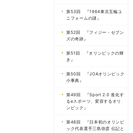
第53回 『1964東京五輪ユ
ニフォームの謎』
第52回 『フィジー・セブン
ズの奇跡』
第51回 『オリンピックの輝
き』
第50回 『JOAオリンピック
小事典』
第49回 『Sport 2.0 進化す
るeスポーツ、変容するオリ
ンピック』
第48回 『日本初のオリンピ
ック代表選手三島弥彦 伝記と