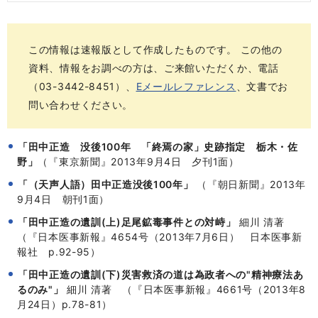
この情報は速報版として作成したものです。 この他の
資料、情報をお調べの方は、ご来館いただくか、電話
（03-3442-8451）、
Eメールレファレンス
、文書でお
問い合わせください。
「田中正造 没後100年 「終焉の家」史跡指定 栃木・佐
野」
（『東京新聞』2013年9月4日 夕刊1面）
「（天声人語）田中正造没後100年」
（『朝日新聞』2013年
9月4日 朝刊1面）
「田中正造の遺訓(上)足尾鉱毒事件との対峙」
細川 清著
（『日本医事新報』4654号（2013年7月6日） 日本医事新
報社 p.92-95）
「田中正造の遺訓(下)災害救済の道は為政者への"精神療法あ
るのみ"」
細川 清著 （『日本医事新報』4661号（2013年8
月24日）p.78-81）