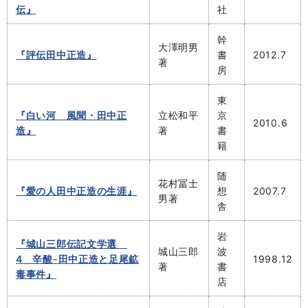
伝』
社
幹
大澤明男
『評伝田中正造』
書
2012.7
著
房
東
『白い河 風聞・田中正
立松和平
京
2010.6
造』
著
書
籍
随
花村冨士
『愛の人田中正造の生涯』
想
2007.7
男著
舎
岩
『城山三郎伝記文学選
城山三郎
波
4 辛酸-田中正造と足尾鉱
1998.12
著
書
毒事件』
店