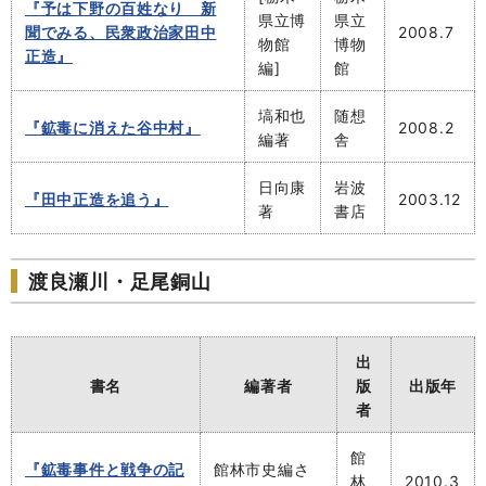
『予は下野の百姓なり 新
県立博
県立
聞でみる、民衆政治家田中
2008.7
物館
博物
正造』
編]
館
塙和也
随想
『鉱毒に消えた谷中村』
2008.2
編著
舎
日向康
岩波
『田中正造を追う』
2003.12
著
書店
渡良瀬川・足尾銅山
出
書名
編著者
版
出版年
者
館
『鉱毒事件と戦争の記
館林市史編さ
林
2010.3