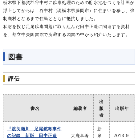
栃木県下都賀郡谷中村に鉱毒処理のための貯水池をつくる計画が
浮上してからは、谷中村（現栃木県藤岡市）に住まいを移し、強
制廃村となるまで住民とともに抵抗しました。
私財を投じ足尾鉱毒問題に取り組んだ田中正造に関連する資料
を、都立中央図書館で所蔵する図書の中から紹介いたします。
図書
評伝
出
書名
編著者
版
出版年
者
『渡良瀬川 足尾鉱毒事件
新
の記録 新版 田中正造
大鹿卓著
泉
2013.9