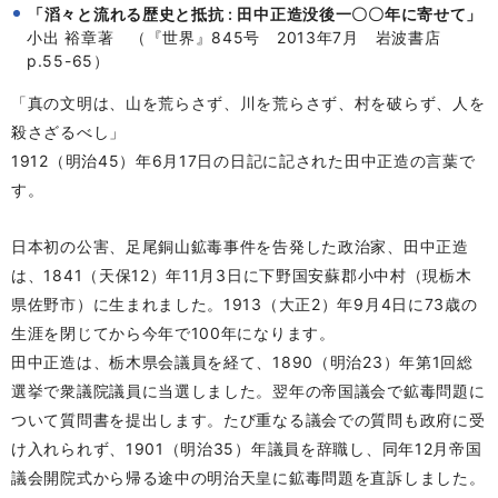
「滔々と流れる歴史と抵抗 : 田中正造没後一〇〇年に寄せて」
小出 裕章著 （『世界』845号 2013年7月 岩波書店
p.55-65）
「真の文明は、山を荒らさず、川を荒らさず、村を破らず、人を
殺さざるべし」
1912（明治45）年6月17日の日記に記された田中正造の言葉で
す。
日本初の公害、足尾銅山鉱毒事件を告発した政治家、田中正造
は、1841（天保12）年11月3日に下野国安蘇郡小中村（現栃木
県佐野市）に生まれました。1913（大正2）年9月4日に73歳の
生涯を閉じてから今年で100年になります。
田中正造は、栃木県会議員を経て、1890（明治23）年第1回総
選挙で衆議院議員に当選しました。翌年の帝国議会で鉱毒問題に
ついて質問書を提出します。たび重なる議会での質問も政府に受
け入れられず、1901（明治35）年議員を辞職し、同年12月帝国
議会開院式から帰る途中の明治天皇に鉱毒問題を直訴しました。