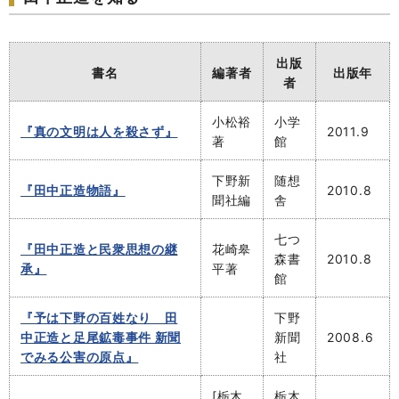
出版
書名
編著者
出版年
者
小松裕
小学
『真の文明は人を殺さず』
2011.9
著
館
下野新
随想
『田中正造物語』
2010.8
聞社編
舎
七つ
『田中正造と民衆思想の継
花崎皋
森書
2010.8
承』
平著
館
『予は下野の百姓なり 田
下野
中正造と足尾鉱毒事件 新聞
新聞
2008.6
でみる公害の原点』
社
[栃木
栃木