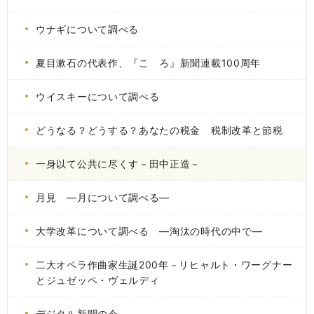
ウナギについて調べる
夏目漱石の代表作、『こゝろ』新聞連載100周年
ウイスキーについて調べる
どうなる？どうする？あなたの税金 税制改革と節税
一身以て公共に尽くす－田中正造－
月見 ―月について調べる―
大学改革について調べる ―淘汰の時代の中で―
二大オペラ作曲家生誕200年－リヒャルト・ワーグナー
とジュゼッペ・ヴェルディ
デジタル新聞の今