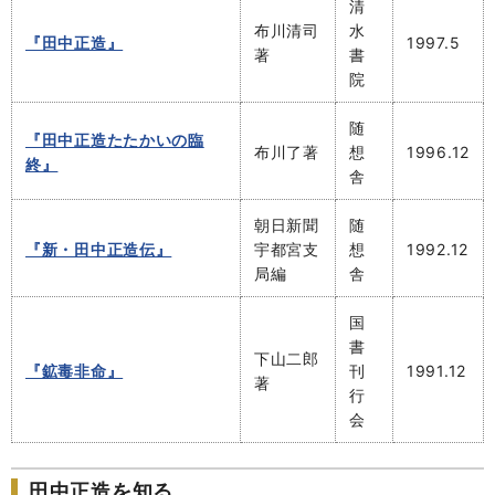
清
布川清司
水
『田中正造』
1997.5
著
書
院
随
『田中正造たたかいの臨
布川了著
想
1996.12
終』
舎
朝日新聞
随
『新・田中正造伝』
宇都宮支
想
1992.12
局編
舎
国
書
下山二郎
『鉱毒非命』
刊
1991.12
著
行
会
田中正造を知る