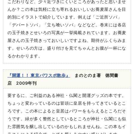
こだわりなど、少々近づきにくいところがあったと思いませ
んか？この本は気軽に立ち寄れるおいしいお蕎麦屋さんを目
的別にイラストで紹介しています。例えば「ご近所ソバ」
「デパートソバ」「立ち喰いソバ」などなど。巻末には各店
の玉子焼きとせいろの写真が一挙掲載されています。お蕎麦
屋さんの玉子焼きっておいしいですよね、期待がふくらみま
す。せいろの方は、盛り付けを見てちゃんとお腹が一杯にな
るかわかります。
『開運！！ 東京パワスポ散歩』
まのとのま著 徳間書
店 2009年刊
要するに、ご利益のある神社・仏閣と開運グッズの本です。
ちょっと変わっているのは冒頭に皇居を持ってきているとこ
ろです。この本によると皇居はパワーをもらえるところだそ
うです。緑が多く整然としているところが神社・仏閣にも似
た雰囲気を醸し出しているのかもしれませんね。この本もイ