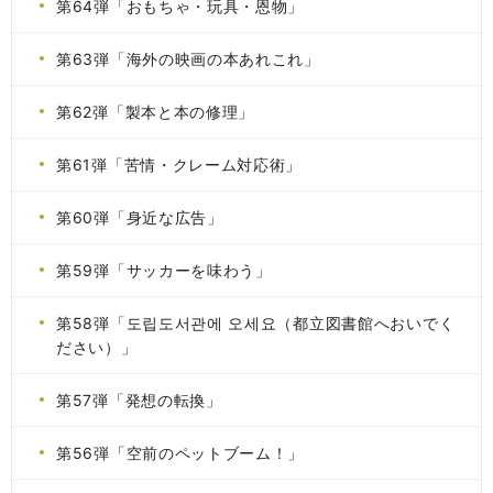
第64弾「おもちゃ・玩具・恩物」
第63弾「海外の映画の本あれこれ」
第62弾「製本と本の修理」
第61弾「苦情・クレーム対応術」
第60弾「身近な広告」
第59弾「サッカーを味わう」
第58弾「도립도서관에 오세요（都立図書館へおいでく
ださい）」
第57弾「発想の転換」
第56弾「空前のペットブーム！」