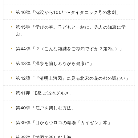
第46弾「沈没から100年〜タイタニック号の悲劇」
第45弾「学びの春。子どもと一緒に、先人の知恵に学
ぶ」
第44弾「？（こんな雑誌をご存知ですか？第2回）」
第43弾「温泉を愉しみながら健康に」
第42弾「『清明上河図』に見る北宋の花の都の賑わい」
第41弾「B級ご当地グルメ」
第40弾「江戸を楽しむ方法」
第39弾「目からウロコの職場「カイゼン」本」
第38弾「地図で楽しむ上海」