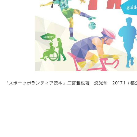
『スポーツボランティア読本』二宮雅也著 悠光堂 20
17.1（