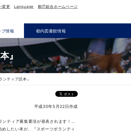
い変更
Language
都庁総合ホームページ
ップ情報
都内図書館情報
読本』
ボランティア読本』
平成30年5月22日作成
ボランティア募集要項が発表されます！
...
勧めしたい本が、『スポーツボランティ