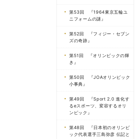
第53回 『1964東京五輪ユ
ニフォームの謎』
第52回 『フィジー・セブン
ズの奇跡』
第51回 『オリンピックの輝
き』
第50回 『JOAオリンピック
小事典』
第49回 『Sport 2.0 進化す
るeスポーツ、変容するオリ
ンピック』
第48回 『日本初のオリンピ
ック代表選手三島弥彦 伝記と