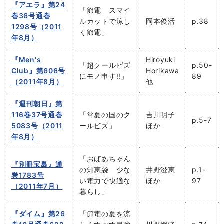
『アエラ』第24
「節電 スマイ
巻36号通巻
ルカットで涼し
岡本俊活
p.38
1298号（2011
く節電」
年8月）
『Men's
Hiroyuki
「超クールビズ
p.50-
Club』第606号
Horikawa
にモノ申す!!」
89
（2011年8月）
他
『週刊朝日』第
116巻37号通巻
「常夏の国のク
吉川明子
p.5-7
5083号（2011
ールビズ」
ほか
年8月）
「おばあちゃん
『別冊宝島』通
の知恵袋 少な
井野澄恵
p.1-
巻1783号
い電力で快適な
ほか
97
（2011年7月）
暮らし」
『ダイム』第26
「節電の夏を涼