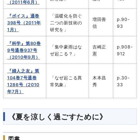
（2011年6月）
『ボイス』通巻
「温暖化を防ぐ
増田善
p.90-
398号（2011年
二つの新技術の
信
93
1月）
研究を」
『科学』第80巻
「集中豪雨はな
吉崎正
p.908-
9号通巻937号
ぜ起こる？」
憲
912
（2010年9月）
『婦人之友』第
104巻7号通巻
「なぜ起こる異
木本昌
p.30-
1286号（2010
常気象」
秀
33
年7月）
《夏を涼しく過ごすために》
図書