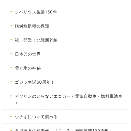
シベリウス生誕150年
絶滅危惧種の保護
祝・開業！北陸新幹線
日本刀の世界
雪と氷の神秘
ゴジラ生誕60周年！
ガソリンのいらないエコカー＜電気自動車・燃料電池車
＞
ウナギについて調べる
夏目漱石の代表作、『こゝろ』新聞連載100周年