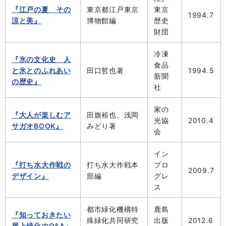
『江戸の夏 その
東京都江戸東京
東京
1994.7
涼と美』
博物館編
歴史
財団
冷凍
『氷の文化史 人
食品
と氷とのふれあい
田口哲也著
1994.5
新聞
の歴史』
社
家の
『大人が楽しむア
田旗裕也、浅岡
光協
2010.4
サガオBOOK』
みどり著
会
イン
『打ち水大作戦の
打ち水大作戦本
プロ
2009.7
デザイン』
部編
グレ
ス
都市緑化機構特
鹿島
『知っておきたい
殊緑化共同研究
出版
2012.6
屋上緑化のQ&A』