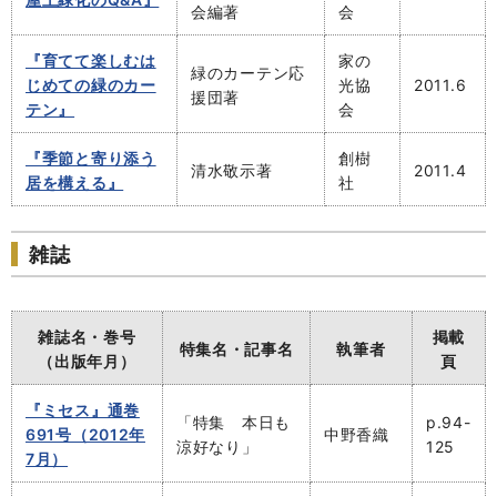
会編著
会
『育てて楽しむは
家の
緑のカーテン応
じめての緑のカー
光協
2011.6
援団著
テン』
会
『季節と寄り添う
創樹
清水敬示著
2011.4
居を構える』
社
雑誌
雑誌名・巻号
掲載
特集名・記事名
執筆者
（出版年月）
頁
『ミセス』通巻
「特集 本日も
p.94-
691号（2012年
中野香織
涼好なり」
125
7月）