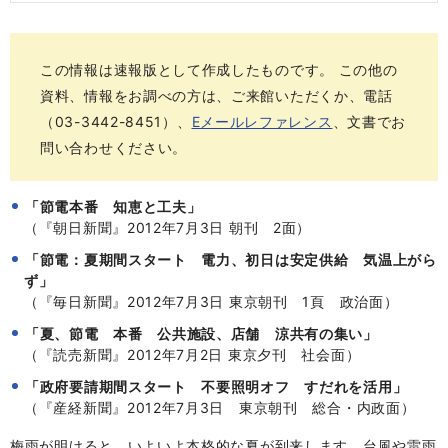
この情報は速報版として作成したものです。 この他の
資料、情報をお調べの方は、ご来館いただくか、電話
（03-3442-8451）、
Eメールレファレンス
、文書でお
問い合わせください。
「節電本番 知恵と工夫」
（『朝日新聞』2012年7月3日 朝刊 2面）
「節電：夏期間スタート 電力、初日は安定供給 気温上がら
ず」
（『毎日新聞』2012年7月3日 東京朝刊 1頁 政治面）
「夏、節電 本番 公共施設、店舗 涼共有の集い」
（『読売新聞』2012年7月2日 東京夕刊 社会面）
「政府要請期間スタート 不要照明オフ すだれを活用」
（『産経新聞』2012年7月3日 東京朝刊 総合・内政面）
梅雨が明けると、いよいよ本格的な夏が到来します。台風や雷雨