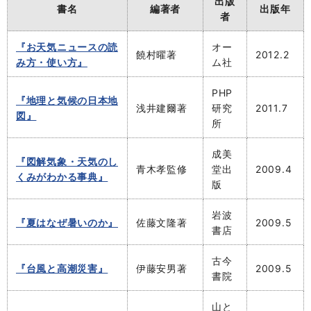
出版
書名
編著者
出版年
者
『お天気ニュースの読
オー
饒村曜著
2012.2
み方・使い方』
ム社
PHP
『地理と気候の日本地
浅井建爾著
研究
2011.7
図』
所
成美
『図解気象・天気のし
青木孝監修
堂出
2009.4
くみがわかる事典』
版
岩波
『夏はなぜ暑いのか』
佐藤文隆著
2009.5
書店
古今
『台風と高潮災害』
伊藤安男著
2009.5
書院
山と