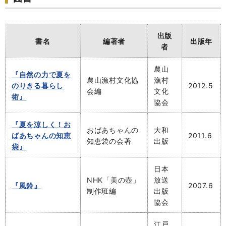
出版
書名
編著者
出版年
者
農山
『自然の力で夏を
農山漁村文化協
漁村
のりきる暮らし
2012.5
会編
文化
術』
協会
『夏を涼しく！お
おばあちゃんの
大和
ばあちゃんの知恵
2011.6
知恵袋の会著
出版
袋』
日本
NHK「美の壺」
放送
『風鈴』
2007.6
制作班編
出版
協会
江戸