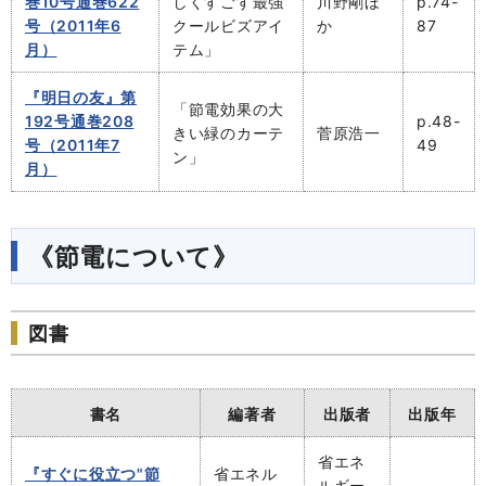
巻10号通巻622
しくすごす最強
川野剛ほ
p.74-
号（2011年6
クールビズアイ
か
87
月）
テム」
『明日の友』第
「節電効果の大
192号通巻208
p.48-
きい緑のカーテ
菅原浩一
号（2011年7
49
ン」
月）
《節電について》
図書
書名
編著者
出版者
出版年
省エネ
『すぐに役立つ"節
省エネル
ルギー