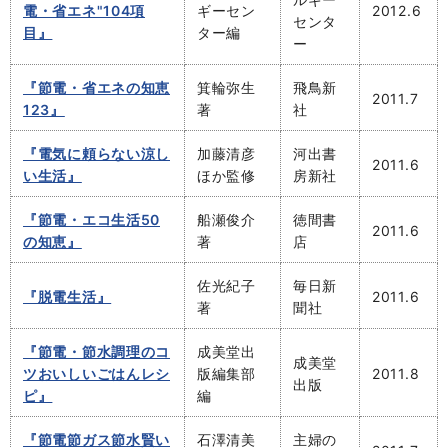
電・省エネ"104項
ギーセン
2012.6
センタ
目』
ター編
ー
『節電・省エネの知恵
箕輪弥生
飛鳥新
2011.7
123』
著
社
『電気に頼らない涼し
加藤清彦
河出書
2011.6
い生活』
ほか監修
房新社
『節電・エコ生活50
船瀬俊介
徳間書
2011.6
の知恵』
著
店
佐光紀子
毎日新
『脱電生活』
2011.6
著
聞社
『節電・節水調理のコ
成美堂出
成美堂
ツおいしいごはんレシ
版編集部
2011.8
出版
ピ』
編
『節電節ガス節水賢い
石澤清美
主婦の