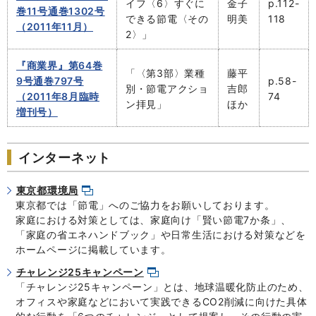
イフ〈6〉すぐに
金子
p.112-
巻11号通巻1302号
できる節電〈その
明美
118
（2011年11月）
2〉」
『商業界』第64巻
「〈第3部〉業種
藤平
9号通巻797号
p.58-
別・節電アクショ
吉郎
（2011年8月臨時
74
ン拝見」
ほか
増刊号）
インターネット
東京都環境局
東京都では「節電」へのご協力をお願いしております。
家庭における対策としては、家庭向け「賢い節電7か条」、
「家庭の省エネハンドブック」や日常生活における対策などを
ホームページに掲載しています。
チャレンジ25キャンペーン
「チャレンジ25キャンペーン」とは、地球温暖化防止のため、
オフィスや家庭などにおいて実践できるCO2削減に向けた具体