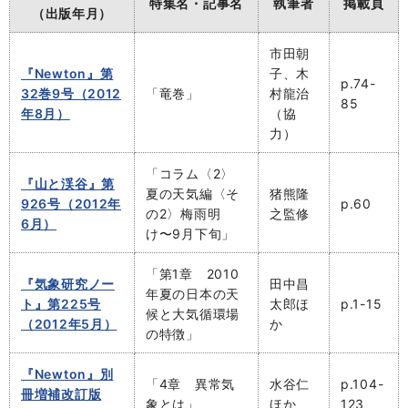
特集名・記事名
執筆者
掲載頁
（出版年月）
市田朝
『Newton』第
子、木
p.74-
32巻9号（2012
「竜巻」
村龍治
85
年8月）
（協
力）
「コラム〈2〉
『山と渓谷』第
夏の天気編〈そ
猪熊隆
926号（2012年
p.60
の2〉梅雨明
之監修
6月）
け〜9月下旬」
「第1章 2010
『気象研究ノー
田中昌
年夏の日本の天
ト』第225号
太郎ほ
p.1-15
候と大気循環場
（2012年5月）
か
の特徴」
『Newton』別
「4章 異常気
水谷仁
p.104-
冊増補改訂版
象とは」
ほか
123