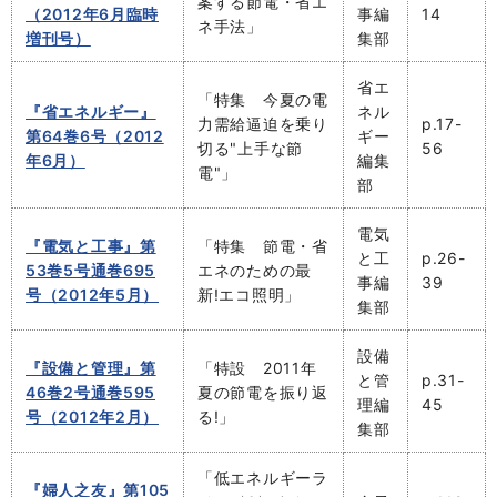
案する節電・省エ
（2012年6月臨時
事編
14
ネ手法」
増刊号）
集部
省エ
「特集 今夏の電
『省エネルギー』
ネル
力需給逼迫を乗り
p.17-
第64巻6号（2012
ギー
切る"上手な節
56
年6月）
編集
電"」
部
電気
『電気と工事』第
「特集 節電・省
と工
p.26-
53巻5号通巻695
エネのための最
事編
39
号（2012年5月）
新!エコ照明」
集部
設備
『設備と管理』第
「特設 2011年
と管
p.31-
46巻2号通巻595
夏の節電を振り返
理編
45
号（2012年2月）
る!」
集部
「低エネルギーラ
『婦人之友』第105