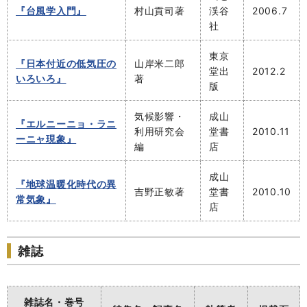
『台風学入門』
村山貢司著
渓谷
2006.7
社
東京
『日本付近の低気圧の
山岸米二郎
堂出
2012.2
いろいろ』
著
版
気候影響・
成山
『エルニーニョ・ラニ
利用研究会
堂書
2010.11
ーニャ現象』
編
店
成山
『地球温暖化時代の異
吉野正敏著
堂書
2010.10
常気象』
店
雑誌
雑誌名・巻号