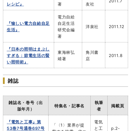
2011.7
レシピ』
著
友社
電力自給
『愉しい電力自給自足
自足生活
洋泉社
2011.12
生活』
研究会編
著
『日本の照明はまぶし
東海林弘
角川書
すぎる：節電生活の賢
2011.8
靖著
店
い照明術』
雑誌
雑誌名・巻号（出
執筆
特集名・記事名
掲載頁
版年月）
者
『電気と工事』第
電気
「〈1〉業界が提
53巻7号通巻697号
と工
p.2-