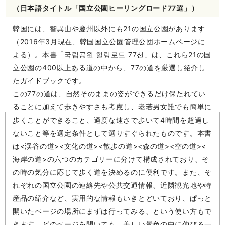
（日本語タイトル「国立公園ヒーリングロード77選」）
韓国には、智異山や慶州以外にも21の国立公園があります
（2016年3月現在、韓国国立公園管理公団ホームページに
よる）。本書「국립공원 힐링로드 77선」は、これら21の国
立公園の400以上ある道の中から、77の道を厳選し紹介し
たガイドブックです。
この77の道は、自然そのままの姿ができるだけ保たれてい
ることに加えて歩きやすさも考慮し、老若男女誰でも簡単に
歩くことができること、適度な速さで歩いて4時間を超過し
ないこと等を選定条件として選りすぐられたものです。本書
は<渓谷の道><文化の道><散歩の道><森の道><空の道><
海岸の道>の六つのカテゴリーに分けて構成されており、そ
の時の気分に応じて歩く道を決めるのに便利です。また、そ
れぞれの国立公園の連絡先や公共交通情報、近隣観光地や特
産品の紹介など、実用的な情報もいきとどいており、ぱっと
開いたページの場所にまずは行ってみる、という使い方もで
きます。どのページを開いても、美しい景色の中に伸びる一