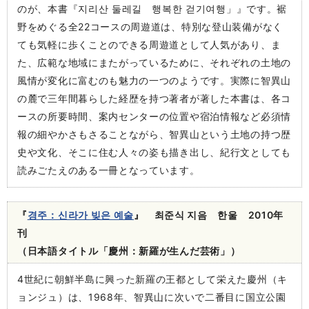
のが、本書『지리산 둘레길 행복한 걷기여행」』です。裾
野をめぐる全22コースの周遊道は、特別な登山装備がなく
ても気軽に歩くことのできる周遊道として人気があり、ま
た、広範な地域にまたがっているために、それぞれの土地の
風情が変化に富むのも魅力の一つのようです。実際に智異山
の麓で三年間暮らした経歴を持つ著者が著した本書は、各コ
ースの所要時間、案内センターの位置や宿泊情報など必須情
報の細やかさもさることながら、智異山という土地の持つ歴
史や文化、そこに住む人々の姿も描き出し、紀行文としても
読みごたえのある一冊となっています。
『
경주：신라가 빚은 예술
』 최준식 지음 한울 2010年
刊
（日本語タイトル「慶州：新羅が生んだ芸術」）
4世紀に朝鮮半島に興った新羅の王都として栄えた慶州（キ
ョンジュ）は、1968年、智異山に次いで二番目に国立公園