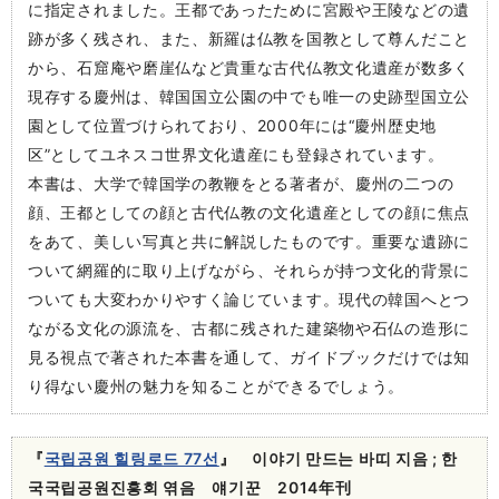
に指定されました。王都であったために宮殿や王陵などの遺
跡が多く残され、また、新羅は仏教を国教として尊んだこと
から、石窟庵や磨崖仏など貴重な古代仏教文化遺産が数多く
現存する慶州は、韓国国立公園の中でも唯一の史跡型国立公
園として位置づけられており、2000年には“慶州歴史地
区”としてユネスコ世界文化遺産にも登録されています。
本書は、大学で韓国学の教鞭をとる著者が、慶州の二つの
顔、王都としての顔と古代仏教の文化遺産としての顔に焦点
をあて、美しい写真と共に解説したものです。重要な遺跡に
ついて網羅的に取り上げながら、それらが持つ文化的背景に
ついても大変わかりやすく論じています。現代の韓国へとつ
ながる文化の源流を、古都に残された建築物や石仏の造形に
見る視点で著された本書を通して、ガイドブックだけでは知
り得ない慶州の魅力を知ることができるでしょう。
『
국립공원 힐링로드 77선
』 이야기 만드는 바띠 지음 ; 한
국국립공원진흥회 엮음 얘기꾼 2014年刊