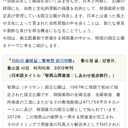
一歩踏み出して隣国を歩いてみませんか。日本と同様に、お隣の
韓国にも、自然と文化的景観の保護を目的として、韓国政府が指
定及び管理している国立公園が存在します。日本とは違った風土
や文化によって育まれた自然景観の中を歩くことは、新たな発見
や新鮮な喜びを得る機会にもなることでしょう。
今回は、都立図書館で所蔵する韓国書の中から、韓国の国立公園
をテーマに本をご紹介します。
『
지리산 둘레길：행복한 걷기여행
』 황소영 글 ; 강병규,
황소영 사진 터치아트 2012年刊
（日本語タイトル「智異山周遊道：しあわせ徒歩旅行」）
智異山（チリサン）国立公園は、1967年に韓国で初めて指
定された国立公園です。韓国南部の全羅北道、全羅南道、慶
尚南道の三道にまたがるその敷地面積は471,758平方キロメ
ートルに及び、韓国最大の国立公園として知られています。
2012年、この智異山の裾野を一周する周遊道が完工され、
そのタイミングで周遊道の写真入り解説本として刊行された