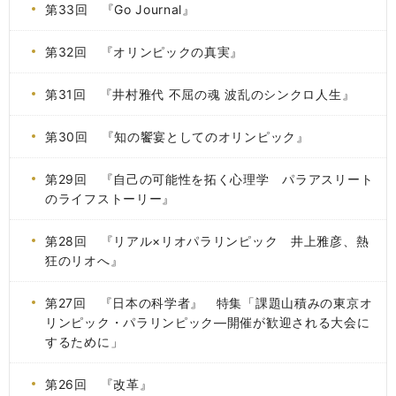
第33回 『Go Journal』
第32回 『オリンピックの真実』
第31回 『井村雅代 不屈の魂 波乱のシンクロ人生』
第30回 『知の饗宴としてのオリンピック』
第29回 『自己の可能性を拓く心理学 パラアスリート
のライフストーリー』
第28回 『リアル×リオパラリンピック 井上雅彦、熱
狂のリオへ』
第27回 『日本の科学者』 特集「課題山積みの東京オ
リンピック・パラリンピック―開催が歓迎される大会に
するために」
第26回 『改革』