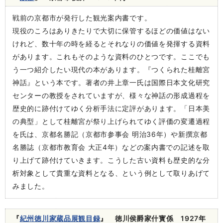
戦前の京都市が発行した観光案内書です。
現役のころはありきたりで大切に保管するほどの価値はない
けれど、数十年の時を経るとそれなりの価値を発揮する資料
があります。これもそのような資料のひとつです。ここでも
う一つ紹介したい現代の本があります。『つくられた桂離宮
神話』という本です。著者の井上章一氏は国際日本文化研究
センターの教授をされていますが、様々な神話の形成過程を
歴史的に跡付けてゆく分析手法に定評があります。「日本美
の典型」として桂離宮が祭り上げられてゆく評価の変遷過程
を氏は、京都名勝記（京都市参事会 明治36年）や新撰京都
名勝誌（京都市教育会 大正4年）などの案内書での記述を取
り上げて跡付けていきます。こうした古い資料も歴史的な分
析対象として貴重な資料となる、という例として取りあげて
みました。
『
紀州徳川家蔵品展観目録
』 徳川侯爵家什寳係 1927年