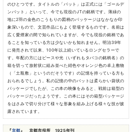
のひとつです。タイトルの「バット」は正式には「ゴールデ
ンバット」といって、今でも現役のJTの銘柄です。薄緑の
地に2羽の金色のこうもりの図柄のパッケージはなかなか印
象深いもので、文芸作品にもよく登場するものです。名前は
広く愛煙家の間で知られていますが、今でも現役の銘柄であ
ることを知っている方は少ないかも知れません。明治39年
に発売されて以来、100年以上続いているロングセラーで
す。年配の方にはピースや光（いずれもタバコの銘柄名）の
箱を切って放射状に組み並べた紺色やオレンジ色の卓上敷物
（「土瓶敷」というのだそうです）の記憶を持っている方も
おられるでしょう。私の記憶の中のバットは柔らかい袋状の
パッケージでしたが、この本の映像をみると、戦前は箱型の
パッケージだったようです。この本にはその箱型パッケージ
をはさみで切り分けて様々な形象を組み上げる様々な技が披
露されています。
『
京都
』 京都市役所 1925年刊