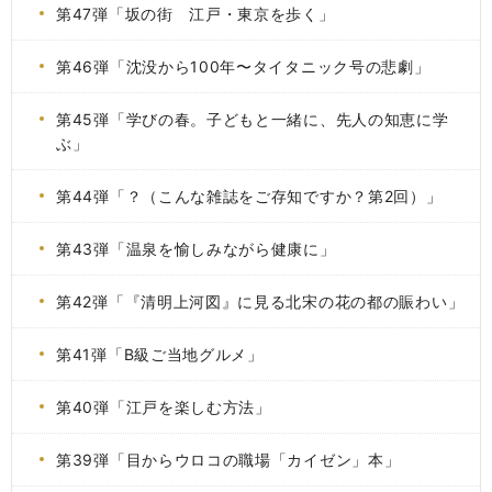
第47弾「坂の街 江戸・東京を歩く」
第46弾「沈没から100年〜タイタニック号の悲劇」
第45弾「学びの春。子どもと一緒に、先人の知恵に学
ぶ」
第44弾「？（こんな雑誌をご存知ですか？第2回）」
第43弾「温泉を愉しみながら健康に」
第42弾「『清明上河図』に見る北宋の花の都の賑わい」
第41弾「B級ご当地グルメ」
第40弾「江戸を楽しむ方法」
第39弾「目からウロコの職場「カイゼン」本」