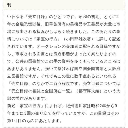
刊
いわゆる「売立目録」のひとつです。昭和の初期、とくに2
年の金融恐慌以後、旧華族所有の美術品や工芸品が大量に市
場に放出される状況がしばらく続きました。このあたりの事
情については『家宝の行方』（小田部雄次著）に詳しく記述
されています。オークションの参加者に配られる目録ですか
ら、市販される図書とは流通形態がまったく異なりますの
で、公共の図書館でこの手の資料を多くもっているところは
あまりありません。強いて挙げれば国立国会図書館と大阪府
立図書館ですが、それでもこの世に数千点あるといわれる
「売立目録」のなかで二百点程度です。売立目録については
『売立目録の書誌と全国所在一覧』（都守淳夫編）という大
部の労作があります。
前述「家宝の行方」によれば、紀州徳川家は昭和2年から9
年までに3回の売り立てを行っていますが、この目録はその
第1回目のものにあたります。