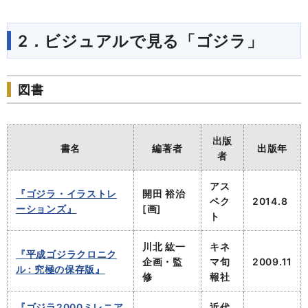
2．ビジュアルで見る「ゴジラ」
図書
出版
書名
編著者
出版年
者
アス
『ゴジラ・イラストレ
開田 裕治
ペク
2014.8
ーションズ』
[画]
ト
川北 紘一
キネ
『平成ゴジラクロニク
企画・監
マ旬
2009.11
ル : 究極の保存版』
修
報社
『ゴジラ2000ミレニア
近代