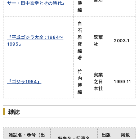
サー・田中友幸とその時代』
勝
編
白
石
『平成ゴジラ大全 : 1984〜
雅
双葉
2003.1
1995』
彦
社
編
著
竹
実業
内
『ゴジラ1954』
之日
1999.11
博
本社
編
雑誌
雑誌名・巻号（出
出版
掲載
特集名・記事名