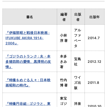
編著
出版
書名
出版年
者
者
アル
『伊福部昭と戦後日本映画 :
小林
ファ
IFUKUBE AKIRA 1914-
2014.7
淳 著
ベー
2006』
タ
『ゴジラのトランク : 夫・本
本多
宝島
多猪四郎の愛情、黒澤明の友
きみ
2012.12
社
情』
著
ワイ
『特撮をめぐる人々 : 日本映
竹内
ズ出
2011.8
画昭和の時代』
博 著
版
東宝
『特撮円谷組 : ゴジラと、東
ゴジ
洋泉
2010.10