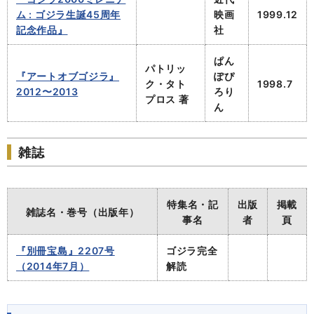
ム : ゴジラ生誕45周年
映画
1999.12
記念作品』
社
ぱん
パトリッ
『アートオブゴジラ』
ぽぴ
ク・タト
1998.7
2012〜2013
ろり
プロス 著
ん
雑誌
特集名・記
出版
掲載
雑誌名・巻号（出版年）
事名
者
頁
『別冊宝島』2207号
ゴジラ完全
（2014年7月）
解読