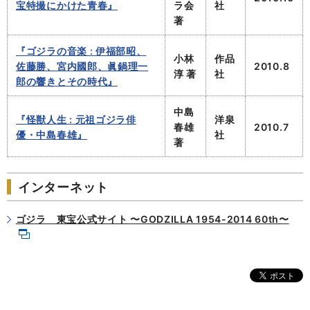
宝特撮にかけた青春』
ラ会
社
著
『ゴジラの音楽 : 伊福部昭、
小林
作品
佐藤勝、宮内國郎、眞鍋理一
2010.8
淳 著
社
郎の響きとその時代』
中島
『怪獣人生 : 元祖ゴジラ俳
洋泉
春雄
2010.7
優・中島春雄』
社
著
インターネット
ゴジラ 東宝公式サイト 〜GODZILLA 1954-2014 60th〜