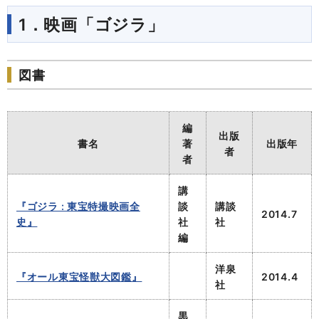
1．映画「ゴジラ」
図書
編
出版
書名
著
出版年
者
者
講
『ゴジラ : 東宝特撮映画全
談
講談
2014.7
史』
社
社
編
洋泉
『オール東宝怪獣大図鑑』
2014.4
社
黒