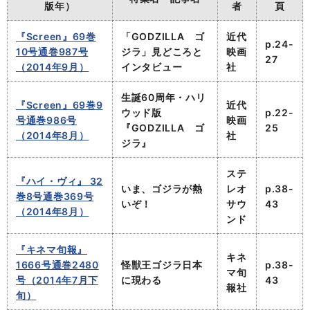
版年）
者
頁
『Screen』69巻
「GODZILLA ゴ
近代
p.24-
10号通巻987号
ジラ」見どころと
映画
27
（2014年9月）
インタビュー
社
生誕60周年・ハリ
『Screen』69巻9
近代
ウッド版
p.22-
号通巻986号
映画
『GODZILLA ゴ
25
（2014年8月）
社
ジラ』
ステ
『ハイ・ヴィ』 32
いま、ゴジラが熱
レオ
p.38-
巻8号通巻369号
いぞ！
サウ
43
（2014年8月）
ンド
『キネマ旬報』
キネ
1666号通巻2480
怪獣王ゴジラ日本
p.38-
マ旬
号（2014年7月下
に現わる
43
報社
旬）