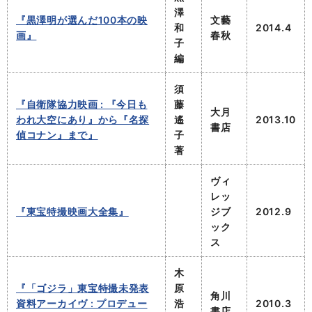
澤
『黒澤明が選んだ100本の映
文藝
和
2014.4
画』
春秋
子
編
須
『自衛隊協力映画 : 『今日も
藤
大月
われ大空にあり』から『名探
遙
2013.10
書店
偵コナン』まで』
子
著
ヴィ
レッ
『東宝特撮映画大全集』
ジブ
2012.9
ック
ス
木
『「ゴジラ」東宝特撮未発表
原
角川
資料アーカイヴ : プロデュー
浩
2010.3
書店