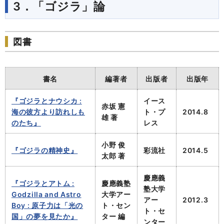
3．「ゴジラ」論
図書
書名
編著者
出版者
出版年
『ゴジラとナウシカ :
イース
赤坂 憲
海の彼方より訪れしも
ト・プ
2014.8
雄 著
のたち』
レス
小野 俊
『ゴジラの精神史』
彩流社
2014.5
太郎 著
慶應義
『ゴジラとアトム :
慶應義塾
塾大学
Godzilla and Astro
大学アー
アー
2012.3
Boy : 原子力は「光の
ト・セン
ト・セ
国」の夢を見たか』
ター 編
ンター