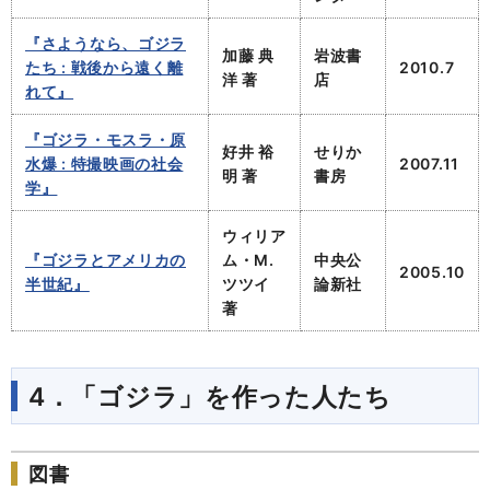
『さようなら、ゴジラ
加藤 典
岩波書
たち : 戦後から遠く離
2010.7
洋 著
店
れて』
『ゴジラ・モスラ・原
好井 裕
せりか
水爆 : 特撮映画の社会
2007.11
明 著
書房
学』
ウィリア
『ゴジラとアメリカの
ム・M.
中央公
2005.10
半世紀』
ツツイ
論新社
著
4．「ゴジラ」を作った人たち
図書