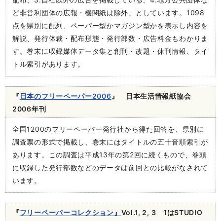
ど非営利団体の広報・機関紙は除外」としています。1098
点を県別に配列、ペーパー型かマガジン型かを表示し内容を
解説、発行体裁・配布形態・発行部数・広告料金もわかりま
す。巻末に収録媒体データ集と創刊・改題・休刊情報、タイ
トル索引があります。
『
日本のフリーペーパー2006
』 日本生活情報紙協会
2006年刊
全国1200のフリーペーパー発行社から得た回答を、県別に
調査票の形式で掲載し、巻末にはタイトルの五十音順索引が
あります。この調査は平成13年の第2回に続くもので、巻頭
に収録した発行部数などのデータは前回との比較がなされて
います。
『
フリーペーパーコレクション』
Vol.1, 2, 3 1はSTUDIO