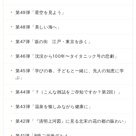
第49弾「星空を見よう」
第48弾「美しい海へ」
第47弾「坂の街 江戸・東京を歩く」
第46弾「沈没から100年〜タイタニック号の悲劇」
第45弾「学びの春。子どもと一緒に、先人の知恵に学
ぶ」
第44弾「？（こんな雑誌をご存知ですか？第2回）」
第43弾「温泉を愉しみながら健康に」
第42弾「『清明上河図』に見る北宋の花の都の賑わい」
第41弾「B級ご当地グルメ」