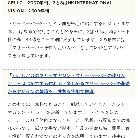
CELLO 2007年刊、2と3はHK INTERNATIONAL
VISION 2009年刊
フリーペーパーのデザイン面を中心に紹介するビジュアルな
本。1は東京で発行されたものを主に、2は70誌、3はアート
性の高い44誌をテーマ別に紹介しています。3の巻末には
「フリーペーパーを作りたい人へ」としてQ&Aとアドバイ
スを収録しています。
『
わたしだけのフリーマガジン・フリーペーパーの作りか
た －はじめてでも作れる・楽しめるフリーペーパーの基礎
からデザインの知識を、豊富な実例で解説
』
この本では「無料であること、継続していること」とフリー
マガジン･ペーパーを定義しています。「かたちを決め
る」、「より具体的になったら」と、発想から配布までの流
れがわかり、紙や文字など製本・印刷の基礎知識、費用、置
く場所、配布方法などの考え方を説明しています。後半は