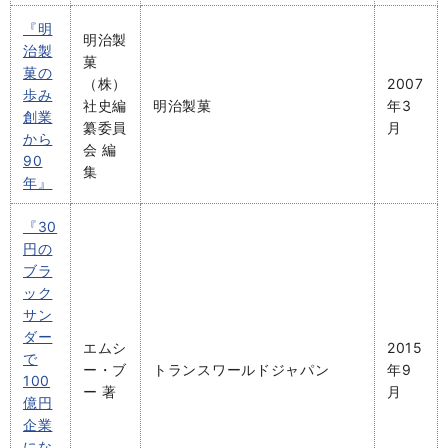
『明
明治製
治製
菓
菓の
（株）
2007
歩み
社史編
明治製菓
年3
創業
纂委員
月
から
会 編
90
集
年』
『30
円の
ブラ
ック
サン
ダー
エムシ
2015
で
ー・ブ
トランスワールドジャパン
年9
100
ー 著
月
億円
企業
にな