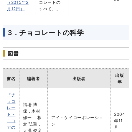
（2015年2
コレートの
月12日）
すべて。」
3．チョコレートの科学
図書
出版
書名
編著者
出版者
年
『チ
ョコ
福場 博
レー
保，木村
ト・
2004
修一 ，板
アイ・ケイコーポレーショ
ココ
年11
倉 弘重，
ン
アの
月
大澤 俊彦