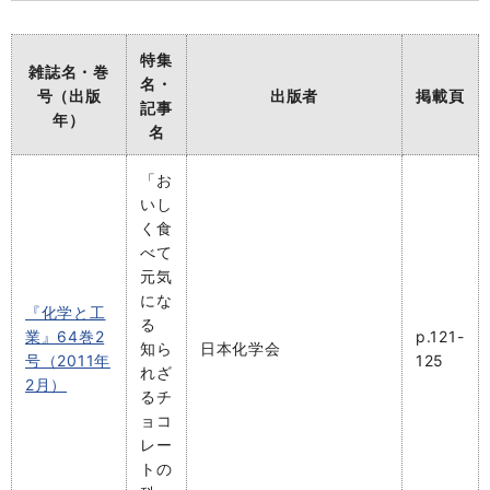
特集
雑誌名・巻
名・
号（出版
出版者
掲載頁
記事
年）
名
「お
いし
く食
べて
元気
にな
『化学と工
る
業』64巻2
p.121-
知ら
日本化学会
号（2011年
125
れざ
2月）
るチ
ョコ
レー
トの