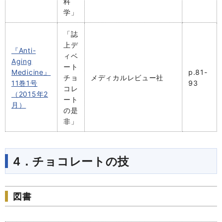
科
学」
「誌
上デ
『Anti-
ィベ
Aging
ート
Medicine』
p.81-
チョ
メディカルレビュー社
11巻1号
93
コレ
（2015年2
ート
月）
の是
非」
4．チョコレートの技
図書