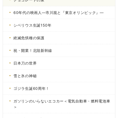
60年代の映画人―市川崑と『東京オリンピック』―
シベリウス生誕150年
絶滅危惧種の保護
祝・開業！北陸新幹線
日本刀の世界
雪と氷の神秘
ゴジラ生誕60周年！
ガソリンのいらないエコカー＜電気自動車・燃料電池車
＞