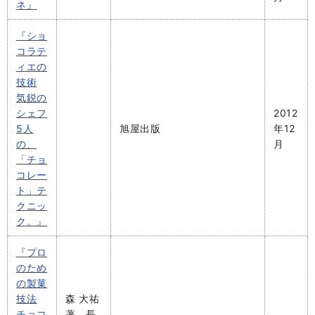
ネ』
『ショ
コラテ
ィエの
技術
気鋭の
シェフ
2012
5人
旭屋出版
年12
の、
月
「チョ
コレー
ト」テ
クニッ
ク。』
『プロ
のため
の製菓
技法
森 大祐
チョコ
著，長