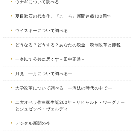
ウナギについて調べる
夏目漱石の代表作、『こゝろ』新聞連載100周年
ウイスキーについて調べる
どうなる？どうする？あなたの税金 税制改革と節税
一身以て公共に尽くす－田中正造－
月見 ―月について調べる―
大学改革について調べる ―淘汰の時代の中で―
二大オペラ作曲家生誕200年－リヒャルト・ワーグナー
とジュゼッペ・ヴェルディ
デジタル新聞の今