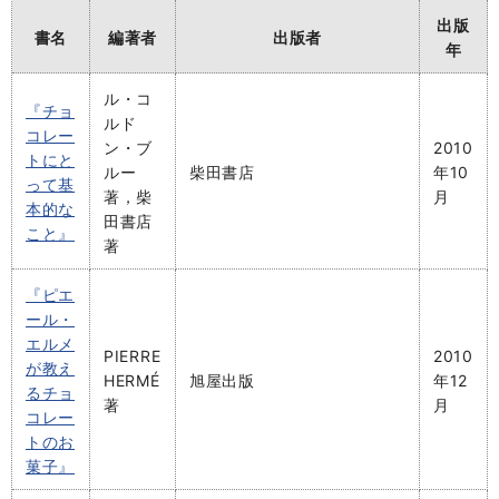
出版
書名
編著者
出版者
年
ル・コ
『チョ
ルド
コレー
ン・ブ
2010
トにと
ルー
柴田書店
年10
って基
著，柴
月
本的な
田書店
こと』
著
『ピエ
ール・
エルメ
PIERRE
2010
が教え
HERMÉ
旭屋出版
年12
るチョ
著
月
コレー
トのお
菓子』