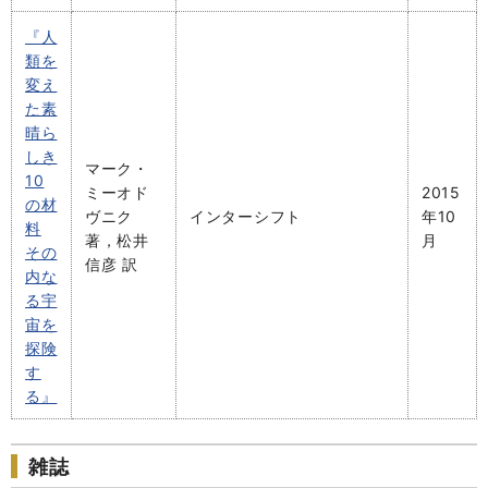
『人
類を
変え
た素
晴ら
しき
マーク・
10
ミーオド
2015
の材
ヴニク
インターシフト
年10
料
著，松井
月
その
信彦 訳
内な
る宇
宙を
探険
す
る』
雑誌