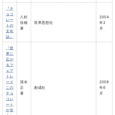
『チ
ョコ
八杉
2004
レー
佳穂
世界思想社
年2
トの
著
月
文化
誌』
『世
界に
広が
るフ
ェア
トレ
ード
清水
2008
この
正
創成社
年6
チョ
著
月
コレ
ート
が安