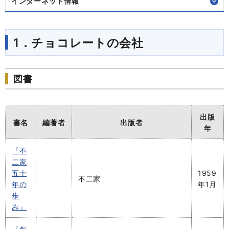
インターネット情報
1．チョコレートの会社
図書
出版
書名
編著者
出版者
年
『不
二家
五十
1959
不二家
年の
年1月
歩
み』