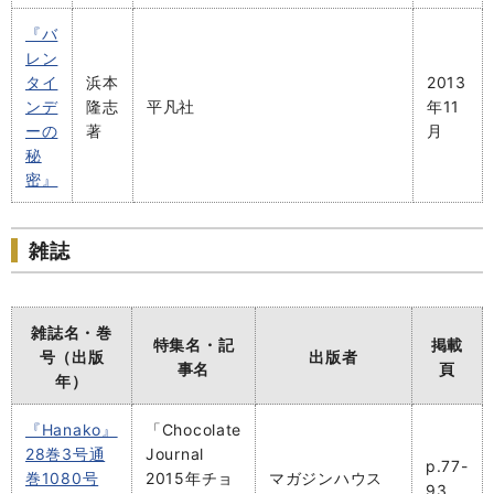
『バ
レン
タイ
浜本
2013
ンデ
隆志
平凡社
年11
ーの
著
月
秘
密』
雑誌
雑誌名・巻
特集名・記
掲載
号（出版
出版者
事名
頁
年）
『Hanako』
「Chocolate
28巻3号通
Journal
p.77-
巻1080号
2015年チョ
マガジンハウス
93