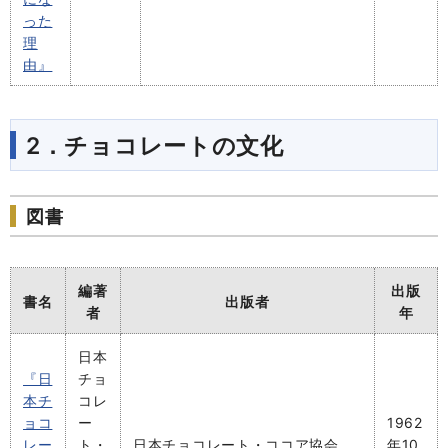
った
理
由』
2．チョコレートの文化
図書
編著
出版
書名
出版者
者
年
日本
『日
チョ
本チ
コレ
ョコ
ー
1962
レー
ト・
日本チョコレート・ココア協会
年10