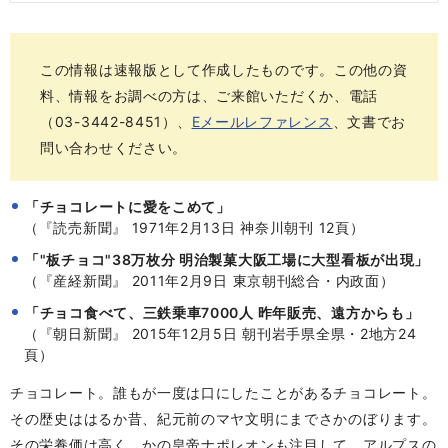
この情報は速報版として作成したものです。この他の資
料、情報をお調べの方は、ご来館いただくか、電話
（03-3442-8451）、
Eメールレファレンス
、文書でお
問い合わせください。
「チョコレートに愛をこめて」
（『読売新聞』 1971年2月13日 神奈川朝刊 12頁）
「"板チョコ"38万枚分 明治製菓大阪工場に大型看板が出現」
（『産経新聞』 2011年2月9日 東京朝刊総合・内政面）
「チョコ食べて、三鉄乗車7000人 昨年販売、遠方からも」
（『朝日新聞』 2015年12月5日 朝刊岩手県全県・2地方24
頁）
チョコレート。誰もが一度は口にしたことがあるチョコレート。
その歴史ははるか昔、紀元前のマヤ文明にまでさかのぼります。
その栄養価は高く、かの皇帝ナポレオンも注目して、アルプスの