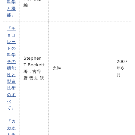
科学
編
と機
能』
『チ
ョコ
レー
トの
科学
Stephen
その
2007
T.Beckett
機能
光琳
年6
著，古谷
性と
月
野 哲夫 訳
製造
技術
のす
べ
て』
『カ
カオ
とチ