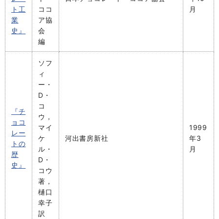
ト工
ココ
月
業
ア協
史』
会
編
ソフ
ィ
ー・
D・
コ
『チ
ウ，
ョコ
マイ
1999
レー
ケ
河出書房新社
年3
トの
ル・
月
歴
D・
史』
コウ
著，
樋口
幸子
訳