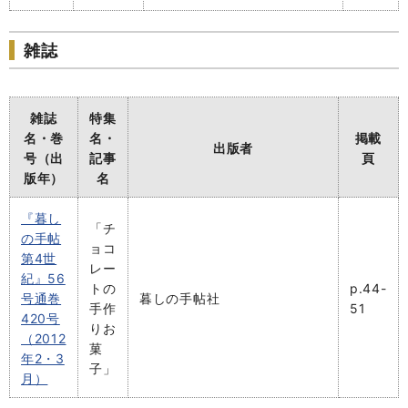
雑誌
雑誌
特集
名・巻
名・
掲載
出版者
号（出
記事
頁
版年）
名
『暮し
「チ
の手帖
ョコ
第4世
レー
紀』56
トの
p.44-
号通巻
暮しの手帖社
手作
51
420号
りお
（2012
菓
年2・3
子」
月）