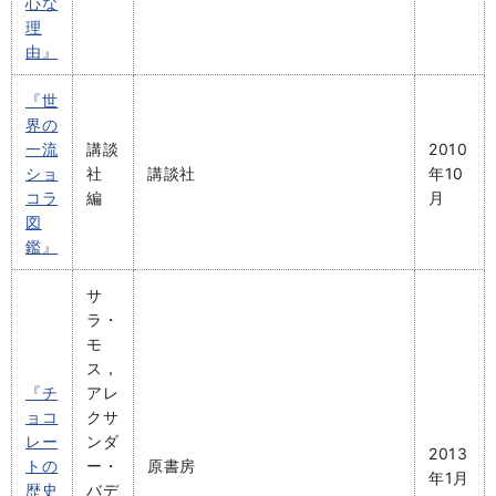
心な
理
由』
『世
界の
一流
講談
2010
ショ
社
講談社
年10
コラ
編
月
図
鑑』
サ
ラ・
モ
ス，
『チ
アレ
ョコ
クサ
レー
ンダ
2013
トの
ー・
原書房
年1月
歴史
バデ