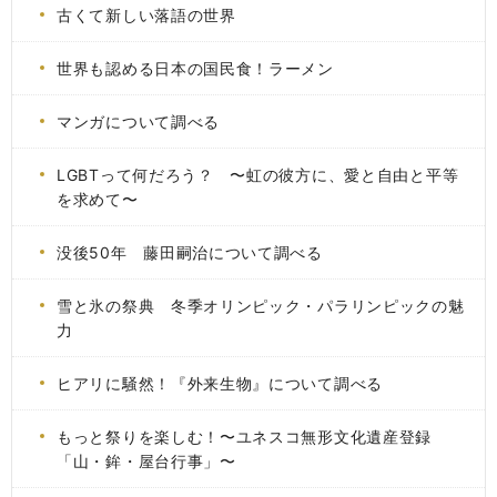
古くて新しい落語の世界
世界も認める日本の国民食！ラーメン
マンガについて調べる
LGBTって何だろう？ 〜虹の彼方に、愛と自由と平等
を求めて〜
没後50年 藤田嗣治について調べる
雪と氷の祭典 冬季オリンピック・パラリンピックの魅
力
ヒアリに騒然！『外来生物』について調べる
もっと祭りを楽しむ！〜ユネスコ無形文化遺産登録
「山・鉾・屋台行事」〜