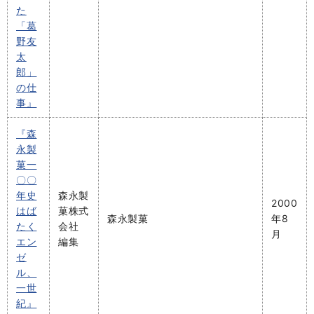
た
「葛
野友
太
郎」
の仕
事』
『森
永製
菓一
〇〇
年史
森永製
2000
はば
菓株式
森永製菓
年8
たく
会社
月
エン
編集
ゼ
ル、
一世
紀』