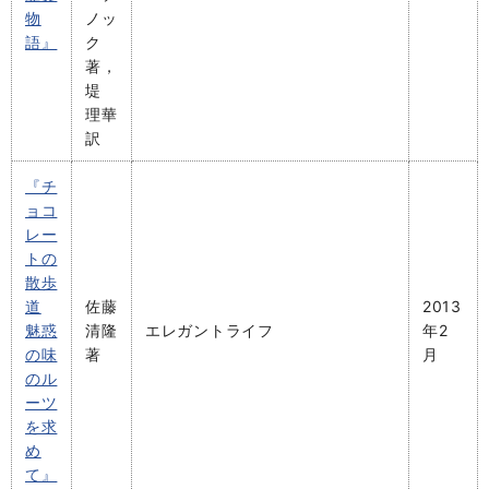
物
ノッ
語』
ク
著，
堤
理華
訳
『チ
ョコ
レー
トの
散歩
道
佐藤
2013
魅惑
清隆
エレガントライフ
年2
の味
著
月
のル
ーツ
を求
め
て』