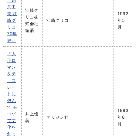
『創
意工
江崎グ
夫 江
1992
リコ株
崎グ
江崎グリコ
年5
式会社
リコ
月
編纂
70年
史』
『大
正ロ
マン
をチ
ョコ
レー
トに
包ん
で モ
1993
ロゾ
井上優
オリジン社
年8
フ文
著
月
化を
創っ