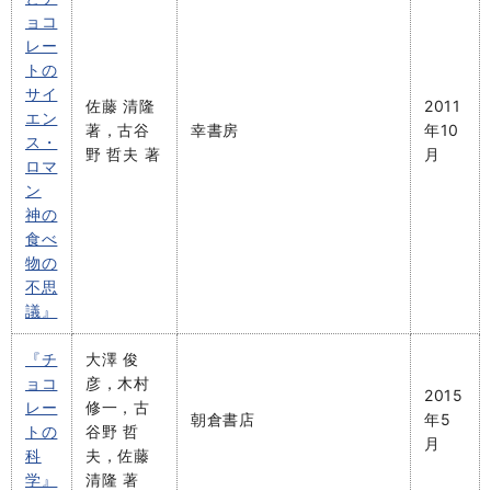
ョコ
レー
トの
サイ
佐藤 清隆
2011
エン
著，古谷
幸書房
年10
ス・
野 哲夫 著
月
ロマ
ン
神の
食べ
物の
不思
議』
『チ
大澤 俊
ョコ
彦，木村
2015
レー
修一，古
朝倉書店
年5
トの
谷野 哲
月
科
夫，佐藤
学』
清隆 著