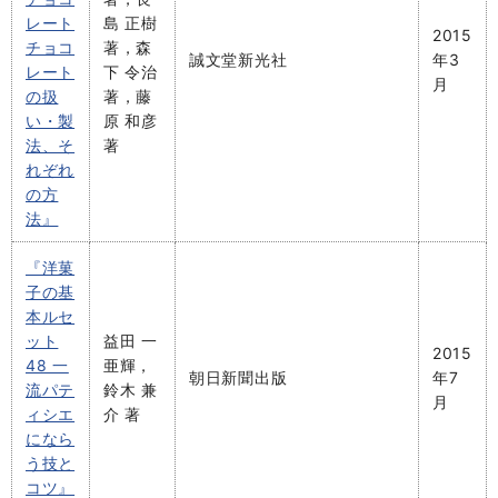
レート
島 正樹
2015
チョコ
著，森
誠文堂新光社
年3
レート
下 令治
月
の扱
著，藤
い・製
原 和彦
法、そ
著
れぞれ
の方
法』
『洋菓
子の基
本ルセ
ット
益田 一
2015
48 一
亜輝，
朝日新聞出版
年7
流パテ
鈴木 兼
月
ィシエ
介 著
になら
う技と
コツ』