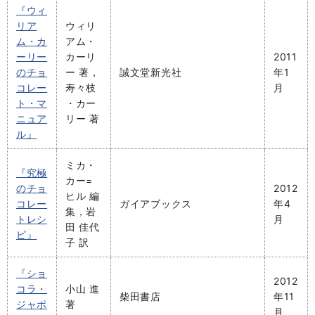
『ウィ
リア
ウィリ
ム・カ
アム・
ーリー
カーリ
2011
のチョ
ー 著，
誠文堂新光社
年1
コレー
寿々枝
月
ト・マ
・カー
ニュア
リー 著
ル』
ミカ・
『究極
カー=
のチョ
2012
ヒル 編
コレー
ガイアブックス
年4
集，岩
トレシ
月
田 佳代
ピ』
子 訳
『ショ
2012
コラ・
小山 進
柴田書店
年11
ジャポ
著
月