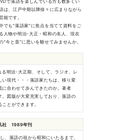
DVDで落語を楽しんでいる方も数多くい
語は、江戸中期以降徐々に広まりながら
芸能です。
中でも"落語家"に焦点を当てて資料をご
る人物や明治･大正・昭和の名人、現在
の"今と昔"に思いを馳せてみませんか。
れる明治･大正期、そして、ラジオ、レ
しい現代・・・落語家たちは、移り変
流に合わせて歩んできたのか。著者
す。図版が大変充実しており、落語の
ることができます。
社 1989年刊
成し、落語の祖から昭和にいたるまで、