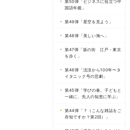
第50弾「ビジネスに役立つ中
国語年鑑」
第49弾「星空を見よう」
第48弾「美しい海へ」
第47弾「坂の街 江戸・東京
を歩く」
第46弾「沈没から100年〜タ
イタニック号の悲劇」
第45弾「学びの春。子どもと
一緒に、先人の知恵に学ぶ」
第44弾「？（こんな雑誌をご
存知ですか？第2回）」