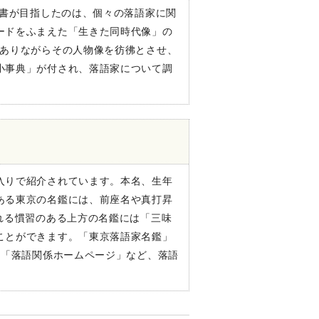
本書が目指したのは、個々の落語家に関
ードをふまえた「生きた同時代像」の
でありながらその人物像を彷彿とさせ、
小事典」が付され、落語家について調
刊
入りで紹介されています。本名、生年
ある東京の名鑑には、前座名や真打昇
れる慣習のある上方の名鑑には「三味
ことができます。「東京落語家名鑑」
」「落語関係ホームページ」など、落語