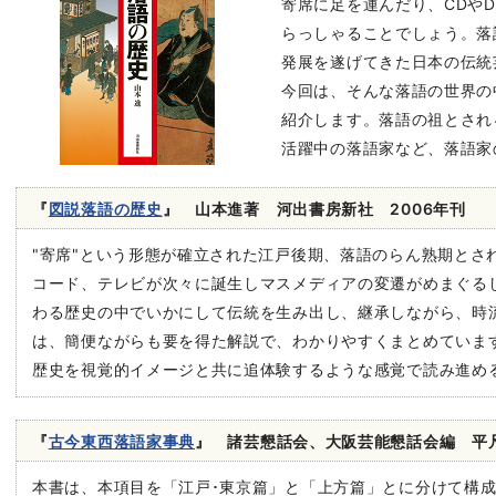
寄席に足を運んだり、CDや
らっしゃることでしょう。落
発展を遂げてきた日本の伝統
今回は、そんな落語の世界の
紹介します。落語の祖とされ
活躍中の落語家など、落語家
『
図説落語の歴史
』 山本進著 河出書房新社 2006年刊
"寄席"という形態が確立された江戸後期、落語のらん熟期とさ
コード、テレビが次々に誕生しマスメディアの変遷がめまぐる
わる歴史の中でいかにして伝統を生み出し、継承しながら、時
は、簡便ながらも要を得た解説で、わかりやすくまとめていま
歴史を視覚的イメージと共に追体験するような感覚で読み進め
『
古今東西落語家事典
』 諸芸懇話会、大阪芸能懇話会編 平凡
本書は、本項目を「江戸･東京篇」と「上方篇」とに分けて構