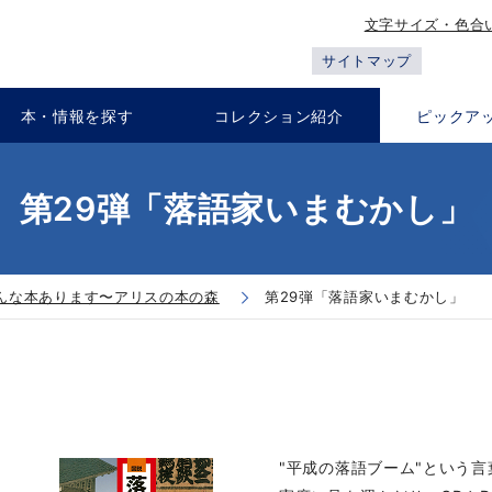
文字サイズ・色合
サイトマップ
本・情報を探す
コレクション紹介
ピックア
第29弾「落語家いまむかし」
んな本あります〜アリスの本の森
第29弾「落語家いまむかし」
"平成の落語ブーム"という