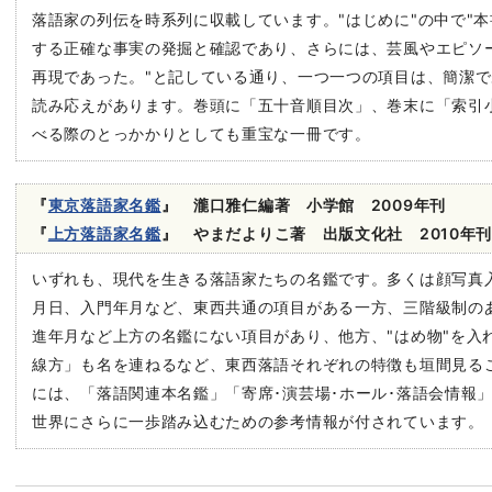
落語家の列伝を時系列に収載しています。"はじめに"の中で"
する正確な事実の発掘と確認であり、さらには、芸風やエピソ
再現であった。"と記している通り、一つ一つの項目は、簡潔
読み応えがあります。巻頭に「五十音順目次」、巻末に「索引
べる際のとっかかりとしても重宝な一冊です。
『
東京落語家名鑑
』 瀧口雅仁編著 小学館 2009年刊
『
上方落語家名鑑
』 やまだよりこ著 出版文化社 2010年
いずれも、現代を生きる落語家たちの名鑑です。多くは顔写真
月日、入門年月など、東西共通の項目がある一方、三階級制の
進年月など上方の名鑑にない項目があり、他方、"はめ物"を入
線方」も名を連ねるなど、東西落語それぞれの特徴も垣間見る
には、「落語関連本名鑑」「寄席･演芸場･ホール･落語会情報
世界にさらに一歩踏み込むための参考情報が付されています。