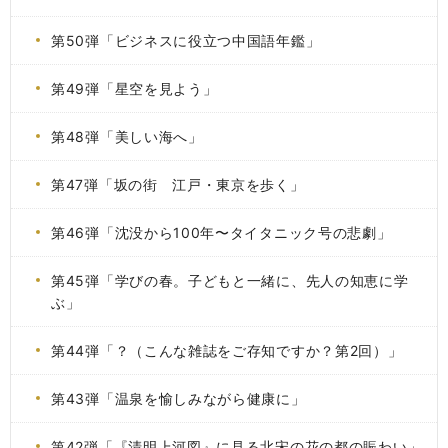
第50弾「ビジネスに役立つ中国語年鑑」
第49弾「星空を見よう」
第48弾「美しい海へ」
第47弾「坂の街 江戸・東京を歩く」
第46弾「沈没から100年〜タイタニック号の悲劇」
第45弾「学びの春。子どもと一緒に、先人の知恵に学
ぶ」
第44弾「？（こんな雑誌をご存知ですか？第2回）」
第43弾「温泉を愉しみながら健康に」
第42弾「『清明上河図』に見る北宋の花の都の賑わい」