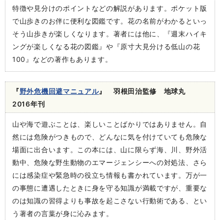
特徴や見分けのポイントなどの解説があります。ポケット版
で山歩きのお伴に便利な図鑑です。花の名前がわかるといっ
そう山歩きが楽しくなります。著者には他に、『週末ハイキ
ングが楽しくなる花の図鑑』や『原寸大見分ける低山の花
100』などの著作もあります。
『
野外危機回避マニュアル
』 羽根田治監修 地球丸
2016年刊
山や海で遊ぶことは、楽しいことばかりではありません。自
然には危険がつきもので、どんなに気を付けていても危険な
場面に出合います。この本には、山に限らず海、川、野外活
動中、危険な野生動物のエマージェンシーへの対処法、さら
には感染症や緊急時の役立ち情報も書かれています。万が一
の事態に遭遇したときに身を守る知識が満載ですが、重要な
のは知識の習得よりも事故を起こさない行動術である、とい
う著者の言葉が身に沁みます。