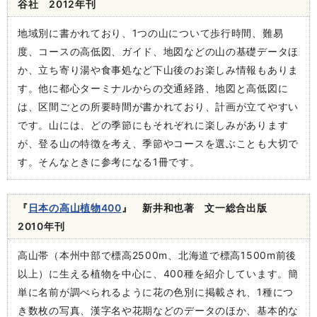
谷社 2012年刊
地域別に書かれており、1つの山について歩行時間、難易
度、コースの高低図、ガイド、地図などの山の基礎データほ
か、立ち寄り湯や食事処など下山後のお楽しみ情報もありま
す。他に都心ターミナルからの交通経路、地図と高低図に
は、区間ごとの所要時間が書かれており、計画が立てやすい
です。山には、どの季節にもそれぞれに楽しみがあります
が、登る山の特徴を考え、季節やコースを選ぶことも大切で
す。そんなときに参考になる1冊です。
『
日本の高山植物400
』 新井和也著 文一総合出版
2010年刊
高山帯（本州中部で標高2500m、北海道で標高1500m前後
以上）に生える植物を中心に、400種を紹介しています。簡
単に名前が調べられるように花の色別に掲載され、1種につ
き数枚の写真、漢字名や花期などのデータのほか、基本的な