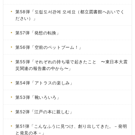
第58弾「도립도서관에 오세요（都立図書館へおいでく
ださい）」
第57弾「発想の転換」
第56弾「空前のペットブーム！」
第55弾「それぞれの持ち場で起きたこと 〜東日本大震
災関連の報告書の中から〜」
第54弾「アトラスの楽しみ」
第53弾「靴いろいろ」
第52弾「江戸の本に親しむ」
第51弾「こんなふうに見つけ、創り出してきた。－発明
と発見の本－」