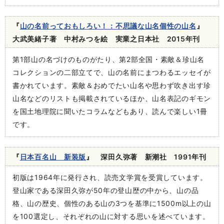
『
山の名前っておもしろい！：不思議な山名個性の山名
』
大武美緒子著 中村みつを絵 実業之日本社 2015年刊
第1部山の名づけのものがたり、第2部全国・素敵＆珍山名
コレクションの二部立てで、山の名前にまつわるエッセイが
書かれています。素敵＆おめでたい山名や思わず吹き出す珍
山名などのリストも掲載されているほか、山名表記のギモン
を国土地理院に聞いたコラムなどもあり、読んで楽しい1冊
です。
『
日本百名山 新装版
』 深田久弥著 新潮社 1991年刊
初版は1964年に発行され、読売文学賞を受賞しています。
登山家である深田久弥が50年の登山歴の中から、山の品
格、山の歴史、個性のある山の3つを基準に1500m以上の山
を100選定し、それぞれの山に対する思いを述べています。