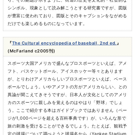
シンボル、現象として読み解こうとする研究書ですが、図版
が豊富に使われており、図版とそのキャプションをながめる
だけでも楽しめるものになっています。
『
The Cultural encyclopedia of baseball, 2nd ed.
』
(McFarland c2005刊)
スポーツ大国アメリカで盛んなプロスポーツといえば、アメ
フト、バスケットボール、アイスホッケー等々とあります
が、とりわけアメリカらしいプロスポーツといえば、ベース
ボールでしょう。いやアメフトの方がアメリカらしい、との
異論が聞こえてきそうですが、日本人が文化としてのアメリ
カのスポーツに親しみを覚えるのはやはり「野球」でしょ
う。ここで紹介する本はガイドブックではありません（ペー
ジが1,000ページを超える百科事典です）が、いろんな形で
旅の刺激を受けることができるでしょう。たとえば、観戦予
定の球場について調べようと球場名から（Yankee Stadium