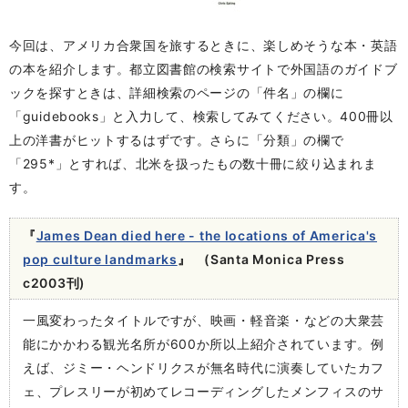
今回は、アメリカ合衆国を旅するときに、楽しめそうな本・英語
の本を紹介します。都立図書館の検索サイトで外国語のガイドブ
ックを探すときは、詳細検索のページの「件名」の欄に
「guidebooks」と入力して、検索してみてください。400冊以
上の洋書がヒットするはずです。さらに「分類」の欄で
「295*」とすれば、北米を扱ったもの数十冊に絞り込まれま
す。
『
James Dean died here - the locations of America's
pop culture landmarks
』 (Santa Monica Press
c2003刊)
一風変わったタイトルですが、映画・軽音楽・などの大衆芸
能にかかわる観光名所が600か所以上紹介されています。例
えば、ジミー・ヘンドリクスが無名時代に演奏していたカフ
ェ、プレスリーが初めてレコーディングしたメンフィスのサ