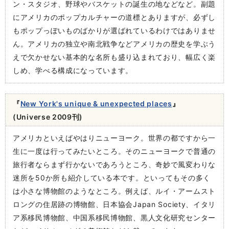
ン・スタジオ、野球やバスケットの誕生の地などなど。副題
にアメリカのポップカルチャーの道標とありますが、必ずし
もポップっぽいものばかりが選ばれているわけではありませ
ん。アメリカの独立や南北戦争などアメリカの歴史を学ぶう
えで欠かせない基本的な名所も盛り込まれており、幅広く楽
しめ、学べる構成になっています。
『
New York's unique & unexpected places
』
(Universe 2009刊)
アメリカといえばやはりニューヨーク。世界の都ですから一
生に一度は行ってみたいところ。そのニューヨークで普通の
旅行者ならまず行かないであろうところ、奇妙で風変わりな
迷所を50か所も紹介している本です。といってもその多く
は小さな博物館のようなところ。例えば、ルイ・アームスト
ロングの住居跡の博物館、日本協会Japan Society、イタリ
ア系移民博物館、中国系移民博物館、黒人文化研究センター