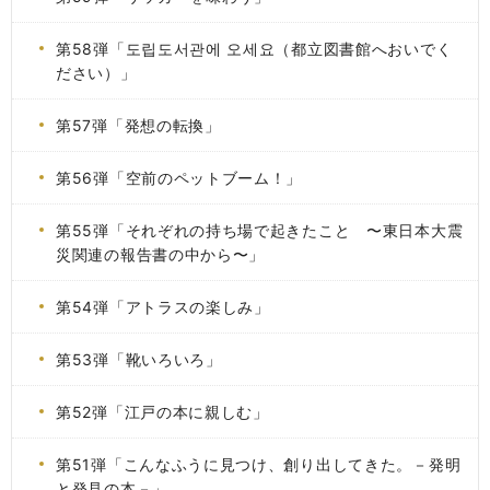
第58弾「도립도서관에 오세요（都立図書館へおいでく
ださい）」
第57弾「発想の転換」
第56弾「空前のペットブーム！」
第55弾「それぞれの持ち場で起きたこと 〜東日本大震
災関連の報告書の中から〜」
第54弾「アトラスの楽しみ」
第53弾「靴いろいろ」
第52弾「江戸の本に親しむ」
第51弾「こんなふうに見つけ、創り出してきた。－発明
と発見の本－」