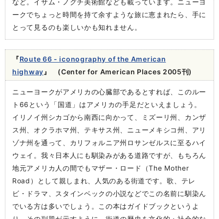
など。イサム・ノグチ美術館なども載っています。ニューヨ
ークでちょっと時間を持て余すような旅に恵まれたら、手に
とって見るのも楽しいかも知れません。
『
Route 66 - iconography of the American
highway
』 (Center for American Places 2005刊)
ニューヨークがアメリカの心臓部であるとすれば、このルー
ト66という「国道」はアメリカの手足だといえましょう。
イリノイ州シカゴから南西に向かって、ミズーリ州、カンザ
ス州、オクラホマ州、テキサス州、ニューメキシコ州、アリ
ゾナ州を通って、カリフォルニア州ロサンゼルスに至るハイ
ウェイ。我々日本人にも馴染みがある道路ですが、もちろん
地元アメリカ人の間でもマザー・ロード（The Mother
Road）として親しまれ、人気のある街道です。歌、テレ
ビ・ドラマ、スタインベックの小説などでこの名前に馴染ん
でいる方は多いでしょう。この本はガイドブックというよ
り、その副題が示すように、街道の歴史を文化的・社会的な