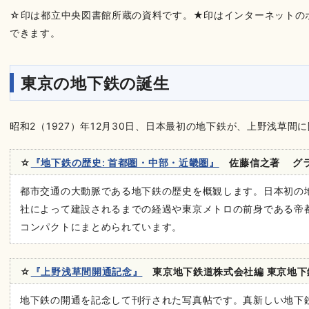
☆印は都立中央図書館所蔵の資料です。★印はインターネットの
できます。
東京の地下鉄の誕生
昭和2（1927）年12月30日、日本最初の地下鉄が、上野浅草間
☆
『地下鉄の歴史: 首都圏・中部・近畿圏』
佐藤信之著 グラン
都市交通の大動脈である地下鉄の歴史を概観します。日本初の
社によって建設されるまでの経過や東京メトロの前身である帝
コンパクトにまとめられています。
☆
『上野浅草間開通記念』
東京地下鉄道株式会社編 東京地下鉄
地下鉄の開通を記念して刊行された写真帖です。真新しい地下