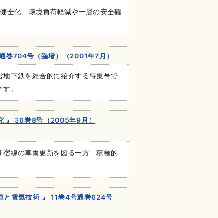
の健全化、環境負荷軽減や一層の安全確
通巻704号（臨増）（2001年7月）
営地下鉄を総合的に紹介する特集号で
ます。
 』
36巻8号（2005年9月）
新宿線の車両更新を図る一方、積極的
と電気技術 』
11巻4号通巻624号