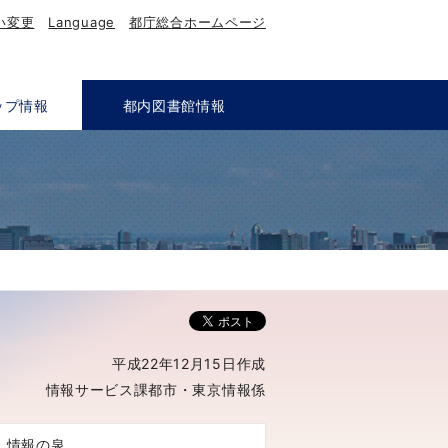
い変更
Language
都庁総合ホームページ
ップ情報
都内図書館情報
平成22年12月15日作成
情報サービス課都市・東京情報係
up 情報の泉