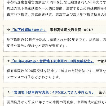
帝都高速度交通営団創立50周年を記念し編纂された50年史で
周辺の地下高速鉄道を一元的に整備、運営するため特殊機関帝
東京地下鉄道、東京高速鉄道、東京市及び京浜地下鉄道所属の
☆
『地下鉄運輸50年史』
帝都高速度交通営団 1991.7
地下鉄開通50周年を記念し編纂された50年史です。総括編、
変遷や事故の記録など資料が豊富です。
☆
『60年のあゆみ：営団地下鉄車両2000両突破記念』
帝都高速
保有車両数2000両突破を記念して編まれた記念誌です。豊富
テナンスの様子などがわかります。
☆
『営団地下鉄車両写真集：4Sを支えてきた車両たち』
金子元
営団発足から平成15年までの車両の写真集。車両編成の記録も