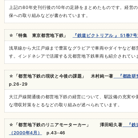
上記の80年史刊行後の10年の足跡をまとめたものです。経営
保への取り組みなどが書かれています。
☆
「特集 東京都営地下鉄」
『鉄道ピクトリアル 』
51巻7号
浅草線から大江戸線まで豊富なグラビアで車両やダイヤなど都
す。インドネシアで活躍する元都営地下鉄車両も紹介されてい
☆
「都営地下鉄の現状と今後の課題」
木村純一著
『都政研究
p.26-29
大江戸線開通後の都営地下鉄の経営について、駅設備の充実や
な増収対策をとるなどの取り組みが述べられています。
☆
「都営地下鉄のリニアモーターカー」
澤田昭久著
『鉄道
（2000年4月）
p.43-46