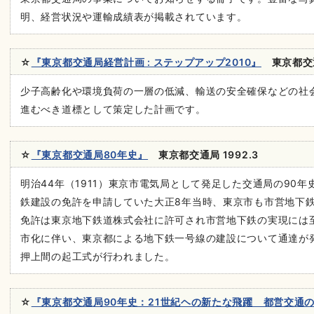
明、経営状況や運輸成績表が掲載されています。
☆
『東京都交通局経営計画 : ステップアップ2010』
東京都交通局
少子高齢化や環境負荷の一層の低減、輸送の安全確保などの社
進むべき道標として策定した計画です。
☆
『東京都交通局80年史』
東京都交通局 1992.3
明治44年（1911）東京市電気局として発足した交通局の90
鉄建設の免許を申請していた大正8年当時、東京市も市営地下
免許は東京地下鉄道株式会社に許可され市営地下鉄の実現には
市化に伴い、東京都による地下鉄一号線の建設について通達が発
押上間の起工式が行われました。
☆
『東京都交通局90年史：21世紀ヘの新たな飛躍 都営交通の