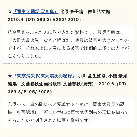
☆
『関東大震災 写真集』
北原 糸子編 吉川弘文館
2010.4（DT/ 369.3/ 5283/ 2010）
航空写真をふんだんに取り入れた資料です。震災当時は、
「大正大震火災」などと呼ばれ、地震の被害も大きかったの
ですが、それ以上に火災による被害で圧倒的に多くの人々が
亡くなりました。
☆
『東京消失 関東大震災の秘録』
小川 益生監修, 小櫻 景如
編集 文藝春秋企画出版部,文藝春秋(発売) 2010.6（DT/
369.3/ 5195/ 2006）
忘災から、真の防災へと変革するために「関東大震災の恐
怖」を再認識し、新しい世代に巨大地震到来の現状を知って
もらいたいと制作された映画と資料です。