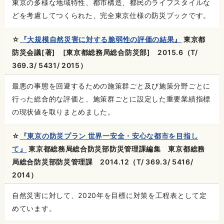
東京の多様な地域特性、都市構造、都民のライフスタイルな
どを考慮してつくられた、完全東京仕様の防災ブックです。
☆
『大規模自然災害に対する脆弱性の評価の結果』
東京都
防災会議[著] [東京都総務局総合防災部] 2015.6（T/
369.3/ 5431/ 2015）
最悪の事態を回避するための施策群ごと及び施策分野ごとに
行った総合的な評価と、施策群ごとに設定した重要業績指標
の現状値を取りまとめました。
☆
『東京の防災プラン 世界一安全・安心な都市を目指し
て』
東京都総務局総合防災部防災管理課編集 東京都総務
局総合防災部防災管理課 2014.12（T/ 369.3/ 5416/
2014）
自然災害に対して、2020年を目標に対策を工程表として定
めています。