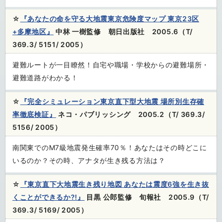
☆
『あなたの命を守る大地震東京危険度マップ 東京23区
+多摩地区』
中林 一樹監修 朝日出版社 2005.6（T/
369.3/ 5151/ 2005）
避難ルートが一目瞭然！自宅や職場・学校からの避難場所・
避難道路がわかる！
☆
『完全シミュレーション東京直下型大地震 場所別生存確
率徹底検証』
ネコ・パブリッシング 2005.2（T/ 369.3/
5156/ 2005）
南関東でのM7級地震発生確率70％！あなたはその時どこに
いるのか？その時、アナタが生き残る方法は？
☆
『東京直下大地震生き残り地図 あなたは震度6強を生き抜
くことができるか?!』
目黒 公郎監修 旬報社 2005.9（T/
369.3/ 5169/ 2005）