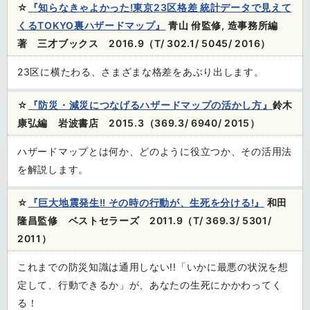
☆
『知らなきゃよかった!東京23区格差 統計データで見えて
くるTOKYO裏ハザードマップ』
青山 佾監修, 造事務所編
著 三才ブックス 2016.9（T/ 302.1/ 5045/ 2016）
23区に横たわる、さまざまな格差をあぶり出します。
☆
『防災・減災につなげるハザードマップの活かし方』
鈴木
康弘編 岩波書店 2015.3
（369.3/ 6940/ 2015）
ハザードマップとは何か、どのように役立つか、その活用法
を解説します。
☆
『巨大地震発生!! その時の行動が、生死を分ける!』
和田
隆昌監修 ベストセラーズ 2011.9（T/ 369.3/ 5301/
2011）
これまでの防災知識は通用しない!!「いかに最悪の状況を想
定して、行動できるか」が、あなたの生死にかかわってく
る！