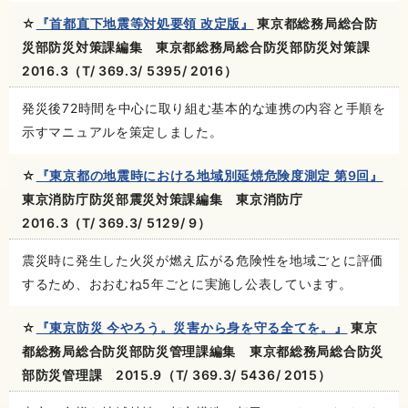
☆
『首都直下地震等対処要領 改定版』
東京都総務局総合防
災部防災対策課編集 東京都総務局総合防災部防災対策課
2016.3（T/ 369.3/ 5395/ 2016）
発災後72時間を中心に取り組む基本的な連携の内容と手順を
示すマニュアルを策定しました。
☆
『東京都の地震時における地域別延焼危険度測定 第9回』
東京消防庁防災部震災対策課編集 東京消防庁
2016.3（T/ 369.3/ 5129/ 9）
震災時に発生した火災が燃え広がる危険性を地域ごとに評価
するため、おおむね5年ごとに実施し公表しています。
☆
『東京防災 今やろう。災害から身を守る全てを。』
東京
都総務局総合防災部防災管理課編集 東京都総務局総合防災
部防災管理課 2015.9（T/ 369.3/ 5436/ 2015）