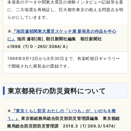
未発表のデータや関東大震災の体験インタビュー記録等を基
に、二大地震を再検証し、巨大都市東京の抱える問題点を明
らかにしていきます。
☆
『池田遙邨関東大震災スケッチ展 新発見の作品を中心
に』
池田 遙邨[画], 朝日新聞社編集 朝日新聞社
c1998（T/ 0・260/ 3084/ A）
1998年9月12日から9月30日まで、有楽町朝日ギャラリー
で開催された展覧会の図録です。
東京都発行の防災資料について
☆
『東京くらし防災 わたしの「いつも」が、いのちを救
う。』
東京都総務局総合防災部防災管理課編集 東京都総
務局総合防災部防災管理課 2018.3（T/ 369.3/ 5474/