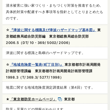
浸水被害に強い家づくり・まちづくり対策を推進するため、
具体的対策や配慮すべき事項等を指針としてとりまとめたも
のです。
☆
『津波に関する標識及び津波ハザードマップ基本図』
東
京都総務局総合防災部編 東京都総務局総合防災部
2006.5（DT/ 10・369/ 5002/ 2006）
津波に関する標識と島嶼のハザードマップです。
☆
『地域危険度一覧表(町丁目別)』
東京都都市計画局開発
計画部管理課編 東京都都市計画局開発計画部管理課
1998.3（T/ 369.3/ 5277/ 1998）
地震に関する地域危険度測定調査結果（第4回）です。
★
「東京都防災ホームページ」
東京都
防災・災害などの情報がわかります。