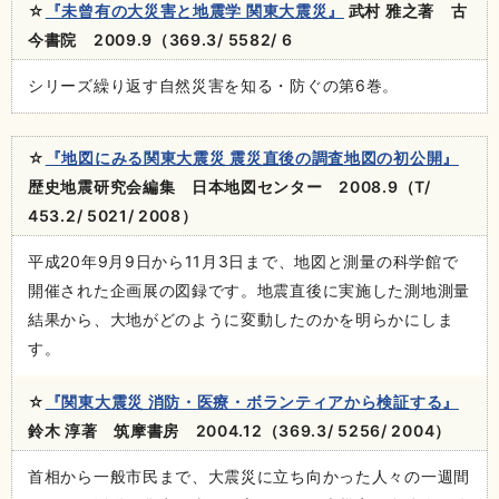
☆
『未曾有の大災害と地震学 関東大震災』
武村 雅之著 古
今書院 2009.9（369.3/ 5582/ 6
シリーズ繰り返す自然災害を知る・防ぐの第6巻。
☆
『地図にみる関東大震災 震災直後の調査地図の初公開』
歴史地震研究会編集 日本地図センター 2008.9（T/
453.2/ 5021/ 2008）
平成20年9月9日から11月3日まで、地図と測量の科学館で
開催された企画展の図録です。地震直後に実施した測地測量
結果から、大地がどのように変動したのかを明らかにしま
す。
☆
『関東大震災 消防・医療・ボランティアから検証する』
鈴木 淳著 筑摩書房 2004.12（369.3/ 5256/ 2004）
首相から一般市民まで、大震災に立ち向かった人々の一週間