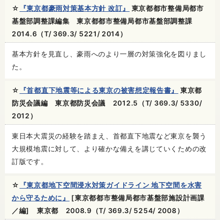
☆
『東京都豪雨対策基本方針 改訂』
東京都都市整備局都市
基盤部調整課編集 東京都都市整備局都市基盤部調整課
2014.6（T/ 369.3/ 5221/ 2014）
基本方針を見直し、豪雨へのより一層の対策強化を図りまし
た。
☆
『首都直下地震等による東京の被害想定報告書』
東京都
防災会議編 東京都防災会議 2012.5（T/ 369.3/ 5330/
2012）
東日本大震災の経験を踏まえ、首都直下地震など東京を襲う
大規模地震に対して、より確かな備えを講じていくための改
訂版です。
☆
『東京都地下空間浸水対策ガイドライン 地下空間を水害
から守るために』
[東京都都市整備局都市基盤部施設計画課
／編] 東京都 2008.9（T/ 369.3/ 5254/ 2008）