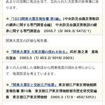
あまりの活動に焦点を当て、忘れられた大災害の全体像に迫
ります。
☆
『1923関東大震災報告書 第1編』
[中央防災会議災害教訓
の継承に関する専門調査会編] 中央防災会議災害教訓の継
承に関する専門調査会 2006.7（D/ 369.3/ 5472/ 1）
関東大震災の詳細な報告書。
☆
『関東大震災 大東京圏の揺れを知る』
武村 雅之著 鹿島
出版会 2003.5（T/ 453.2/ 5016/ 2003）
多くの人が残した体験談から関東地震の揺れを明らかにし
て、地震防災を考えていきます。
☆
『関東大震災と安政江戸地震』
東京都江戸東京博物館調
査報告書 第10集 東京都江戸東京博物館都市歴史研究室編
集 東京都江戸東京博物館 2000.3（T/ 0・450/ 5012）