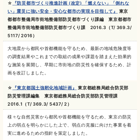
☆
『防災都市づくり推進計画 (改定) 「燃えない」「倒れな
い」震災に強い安全・安心な都市の実現を目指して』
東京
都都市整備局市街地整備部防災都市づくり課編 東京都都市
整備局市街地整備部防災都市づくり課 2016.3（T/ 369.3/
5117/ 2016）
大地震から都民や首都機能を守るため、最新の地域危険度等
の調査結果やこれまでの取組の成果や課題を踏まえた効果的
な施策を展開し、早期に市街地の防災性を確保するため、計
画を改訂しました。
☆
『東京都国土強靭化地域計画』
東京都総務局総合防災部
防災管理課編集 東京都総務局総合防災部防災管理課
2016.1（T/ 369.3/ 5437/ 2）
様々な自然災害から都民や首都機能を守るため、東京の防災
上の弱点を明らかにした上で、弱点の克服に向けた事業を着
実に進めるための指針を策定しました。