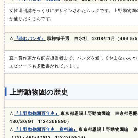
女性週刊誌そっくりにデザインされたムックです。上野動物園
が盛りだくさんです。
☆
『読むパンダ』
黒柳徹子選 白水社 2018
年
1
月
（489.5/
直木賞作家から飼育担当者まで、パンダを愛してやまない人々
エピソードも多数書かれています。
上野動物園の歴史
☆
『上野動物園百年史』
東京都恩賜上野動物園編 東京都恩賜上
480/30/G1 1124368890）
☆
『上野動物園百年史 資料編』
東京都恩賜上野動物園編 東京
（T/0・480/30/G2 1124368916）