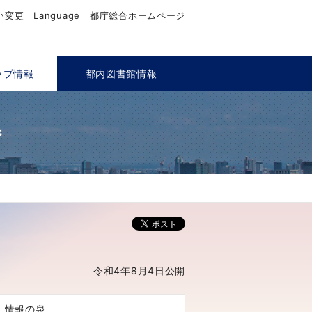
い変更
Language
都庁総合ホームページ
ップ情報
都内図書館情報
巻
令和4年8月4日公開
up 情報の泉