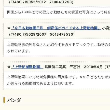
（T/480.7/5052/2012 7100411253）
開園から130年までの歴史が動物たちの貴重な写真によって紹
☆
『今日も動物園日和 飼育係がガイドする上野動物園』
小宮
（T/480.7/5029/2007 5013478530）
上野動物園の飼育係さんが紹介するガイドブックです。動物の
されています。
☆
『上野絶滅動物園』
武藤健二写真 三恵社 2019
年
4
月
（T/
上野動物園にいる絶滅危惧種の写真集です。今の子どもたちが
が見られる動物園であるように願います。
パンダ