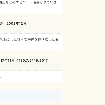
物たちとのエピソードも書かれていま
 2002
年
12
月
つて起こった様々な事件を振り返ったも
17
年
11
月
（480.7/5149/2017
。