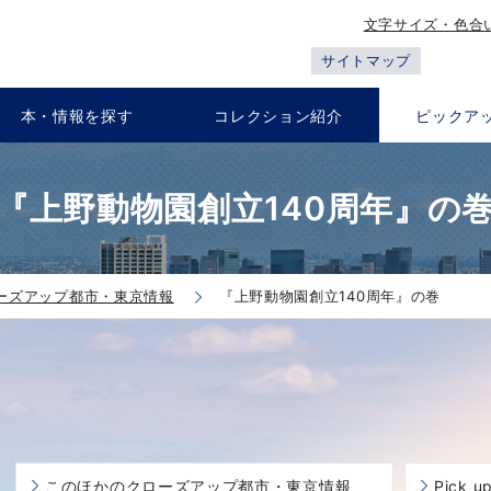
文字サイズ・色合
サイトマップ
本・情報を探す
コレクション紹介
ピックア
『上野動物園創立140周年』の
ーズアップ都市・東京情報
『上野動物園創立140周年』の巻
このほかのクローズアップ都市・東京情報
Pick 