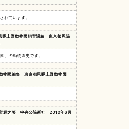
成されています。
恩賜上野動物園飼育課編 東京都恩賜
4）
物園」の動物園史です。
動物園編集 東京都恩賜上野動物園
宮輝之著 中央公論新社 2010
年
6
月