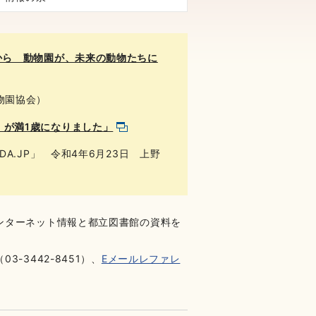
から 動物園が、未来の動物たちに
物園協会）
」が満1歳になりました」
A.JP」 令和4年6月23日 上野
ンターネット情報と都立図書館の資料を
3442-8451）、
Eメールレファレ