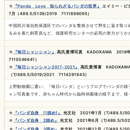
☆
『Panda Love 知られざるパンダの世界』
エイミー・ビタ
7
月
（489.5/5139/2019 7111898095）
中国四川省自然保護区でのパンダを繁殖させて野生に返す取り
るみを着た飼育員など、保護研究センターの必死の努力がうか
☆
『毎日シャンシャン』
高氏貴博写真 KADOKAWA 2018
7110546641）
☆
『毎日シャンシャン2017-2021』
高氏貴博著 KADOKAWA
（T/489.5/5019/2021 7114291943）
上野動物園に通い、『毎日パンダ』というブログでパンダの様
ャン写真集です。赤ちゃん時代から臨時休園後の様子まで、様
☆
『パンダ自身 [1頭め]』
光文社 2021
年
1
月
（T/489.5/5
☆
『パンダ自身 2頭め』
光文社 2021
年
6
月
（T/489.5/50
☆
『パンダ自身 3頭め』
光文社 2021
年
12
月
（T/489.5/5