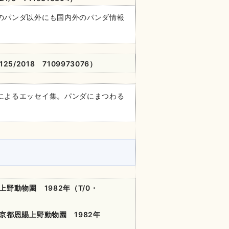
のパンダ以外にも国内外のパンダ情報
5125/2018 7109973076）
によるエッセイ集。パンダにまつわる
野動物園 1982
年
（T/0・
都恩賜上野動物園 1982
年