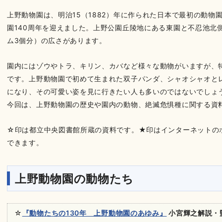
上野動物園は、明治15（1882）年に作られた日本で最初の動物園
園140周年を迎えました。上野公園丘陵地にある東園と不忍池北側
ム3個分）の広さがあります。
園内にはゾウやトラ、キリン、カバなど様々な動物がいますが、
です。上野動物園で初めて生まれた双子パンダ、シャオシャオとレ
になり、その可愛い姿を見に行きたい人も多いのではないでしょ
今回は、上野動物園の歴史や園内の動物、絶滅危惧種に関する資
☆印は都立中央図書館所蔵の資料です。★印はインターネットの
できます。
上野動物園の動物たち
☆
『動物たちの130年 上野動物園のあゆみ』
小宮輝之解説・監