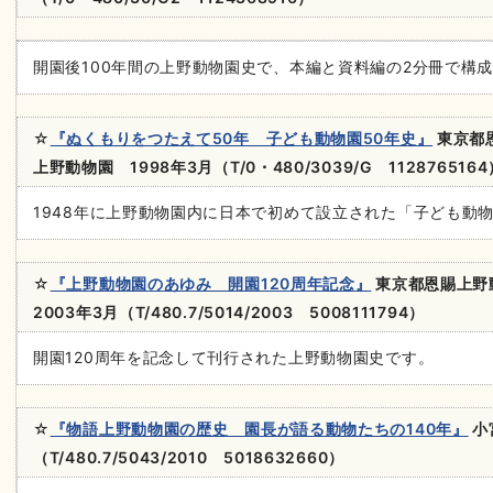
開園後100年間の上野動物園史で、本編と資料編の2分冊で構
☆
『ぬくもりをつたえて50年 子ども動物園50年史』
東京都
上野動物園 1998
年
3
月
（T/0・480/3039/G 112876516
1948年に上野動物園内に日本で初めて設立された「子ども動
☆
『上野動物園のあゆみ 開園120周年記念』
東京都恩賜上野
2003
年
3
月
（T/480.7/5014/2003 5008111794）
開園120周年を記念して刊行された上野動物園史です。
☆
『物語上野動物園の歴史 園長が語る動物たちの140年』
小
（T/480.7/5043/2010 5018632660）