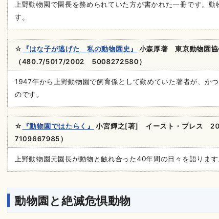
上野動物園で園長を務められていた方が書かれた一冊です。動
す。
☆
『はな子が逃げた 私の動物園史』
小森厚著 東京動物園協会
（480.7/5017/2002 5008272580）
1947年から上野動物園で飼育係として勤めていた著者が、か
のです。
☆
『動物園ではたらく』
小宮輝之[著] イースト・プレス 20
7109667985）
上野動物園元園長が動物と触れ合った40年間の日々を語ります
動物園と絶滅危惧動物