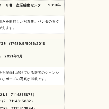
ーリ著 産業編集センター 2019
年
組みを取材した写真集。パンダの着ぐ
がえます。
年
3
月
（T/489.5/5016/2018
 2021
年
3
月
子を記録し続けている著者のシャンシ
々なポーズの写真が満載です。
021/1 7114815873）
21/2 7114815882）
021/3 7115313894）