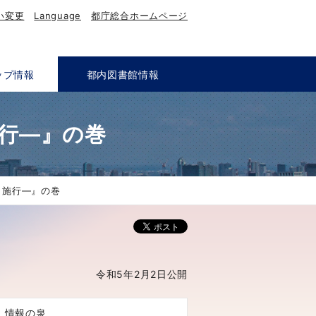
い変更
Language
都庁総合ホームページ
ップ情報
都内図書館情報
施行―』の巻
」施行―』の巻
令和5年2月2日公開
up 情報の泉