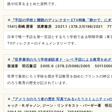
践や沿革をまとめた資料です。
☆
『手話の学校と難聴のディレクター ETV特集「静かで、に
1541)長嶋 愛著 筑摩書房 2021.1（378.2/5198/2021 71
日本で唯一手話を第一言語とするろう学校である明晴学園（東
TVディレクターのドキュメンタリーです。
☆
『世界最初のろう学校創設者ド・レペ 手話による教育をめざ
善達著 明石書店 2005.6（378.2/5066/2005 5011300
世界で最初にろう学校を開き手話教育を始めたフランスの神父
のろう教育の歴史が記されています。
☆
『アメリカのろう者の歴史 写真でみる<ろうコミュニティ>の
ャック・R.ギャノン, ジーン・リンドキスト・バーギー著 
2014.10（D/369.27/5672/2014 7104839880）