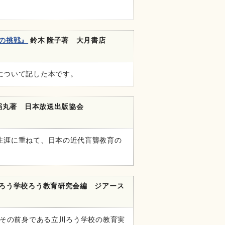
の挑戦』
鈴木 隆子著 大月書店
について記した本です。
稲丸著 日本放送出版協会
生涯に重ねて、日本の近代盲聾教育の
ろう学校ろう教育研究会編 ジアース
、その前身である立川ろう学校の教育実