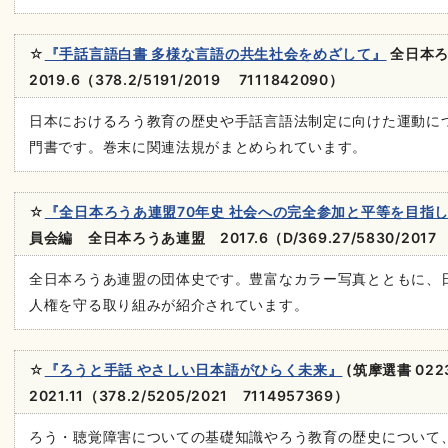
☆
『手話言語白書 多様な言語の共生社会をめざして』
全日本
2019.6（378.2/5191/2019 7111842090）
日本におけるろう教育の歴史や手話言語法制定に向けた運動に
門書です。巻末に関連法規がまとめられています。
☆
『全日本ろうあ連盟70年史 社会への完全参加と平等を目指
員会編 全日本ろうあ連盟 2017.6（D/369.27/5830/2017 
全日本ろうあ連盟の団体史です。豊富なカラー写真とともに、
人権を守る取り組みが紹介されています。
☆
『ろうと手話 やさしい日本語がひらく未来』
(筑摩選書 02
2021.11（378.2/5205/2021 7114957369）
ろう・聴覚障害についての基礎知識やろう教育の歴史について