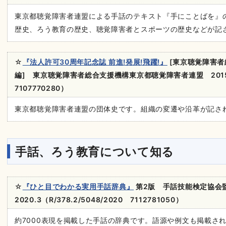
東京都聴覚障害者連盟による手話のテキスト『手にことばを』
歴史、ろう教育の歴史、聴覚障害者とスポーツの歴史などが記
☆
『法人許可30周年記念誌 前進!発展!飛躍!』
[東京聴覚障害者
編] 東京聴覚障害者総合支援機構東京都聴覚障害者連盟 2015.10（
7107770280）
東京都聴覚障害者連盟の団体史です。組織の変遷や沿革が記さ
手話、ろう教育について知る
☆
『ひと目でわかる実用手話辞典』
第2版 手話技能検定協
2020.3（R/378.2/5048/2020 7112781050）
約7000表現を掲載した手話の辞典です。語源や例文も掲載さ