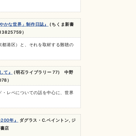
ぎやかな世界」制作日誌』
(ちくま新書
13825759）
京都港区）と、それを取材する難聴の
して』
(明石ライブラリー 77) 中野
078）
ド・レペについての話を中心に、世界
200年』
ダグラス・C.ベイントン, ジ
明石書店