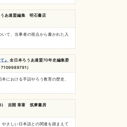
ろうあ連盟編集 明石書店
ついて、当事者の視点から書かれた入
して』
全日本ろうあ連盟70年史編集委
7109989791）
日本における手話やろう教育の歴史、
23) 吉開 章著 筑摩書房
、やさしい日本語との関連を踏まえて