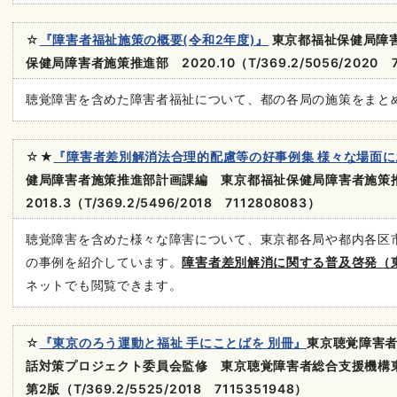
☆
『障害者福祉施策の概要(令和2年度)』
東京都福祉保健局障
保健局障害者施策推進部 2020.10（T/369.2/5056/2020 7
聴覚障害を含めた障害者福祉について、都の各局の施策をまと
☆★
『障害者差別解消法合理的配慮等の好事例集 様々な場面
健局障害者施策推進部計画課編 東京都福祉保健局障害者施
2018.3（T/369.2/5496/2018 7112808083）
聴覚障害を含めた様々な障害について、東京都各局や都内各区
の事例を紹介しています。
障害者差別解消に関する普及啓発（
ネットでも閲覧できます。
☆
『東京のろう運動と福祉 手にことばを 別冊』
東京聴覚障害
話対策プロジェクト委員会監修 東京聴覚障害者総合支援機構東京
第2版（T/369.2/5525/2018 7115351948）