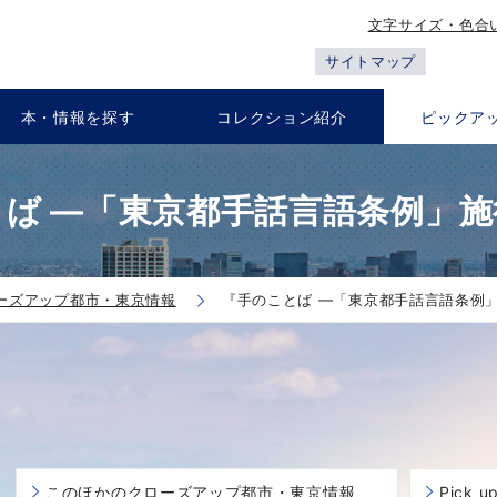
文字サイズ・色合
サイトマップ
本・情報を探す
コレクション紹介
ピックア
ば ―「東京都手話言語条例」
ーズアップ都市・東京情報
『手のことば ―「東京都手話言語条例
このほかのクローズアップ都市・東京情報
Pick 