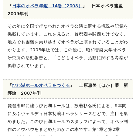
『
日本のオペラ年鑑 14巻（2008）
』 日本オペラ連盟
2009年刊
その年に全国で行なわれたオペラ公演に関する概況や記録を
掲載しています。これを見ると、首都圏や関西だけでなく、
地方でも困難を乗り越えてオペラが上演されていることがわ
かります。2008年版では、この他に、昭和音楽大学オペラ
研究所の活動報告と、「こどもオペラ」活動に関する考察が
掲載されています。
『
びわ湖ホールオペラをつくる
』 上原恵美［ほか］著 新
評論 2007年刊
琵琶湖畔に建つびわ湖ホールは、故若杉弘氏による、9年間
に及ぶヴェルディ日本初演オペラシリーズなどで、注目を集
めました。このびわ湖ホールのスタッフによって、オペラ制
作のノウハウをまとめたのがこの本です。第1章と第2章