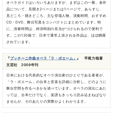
オペラガイドはいろいろありますが、まずはこの一冊。各作
品について、見開き2ページまたは1ページで、あらすじ、
見どころ・聴きどころ、主な登場人物、演奏時間、おすすめ
CD・DVD、舞台写真をコンパクトにまとめています。特
に、演奏時間は、終演時刻の見当がつけられるので便利で
す。この130曲で、日本で通常上演される作品は、ほぼ網羅
されています。
『
プッチーニ作曲オペラ「ラ・ボエーム」
』 平尾力哉著
文芸社 2009年刊
日本における代表的なオペラ演出家のひとりである著者が、
「ラ・ボエーム」の台本と音楽を詳細に分析し、どのように
舞台空間を作るべきかを述べています。オペラの演出にあた
っては、台本だけでなく、楽譜もきっちり読み込まねばなり
ませんが、そのあたりの実際がよくわかります。