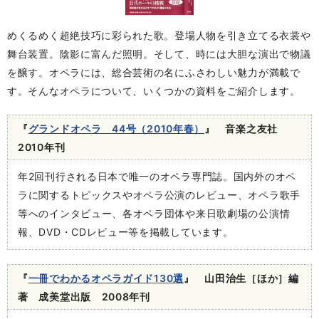
めくるめく超絶技巧に彩られた歌。登場人物を引き立てる衣裳や
舞台装置。陰影に富んだ照明。そして、時には大胆な演出で物議
を醸す。オペラには、総合芸術の名にふさわしい魅力が満載で
す。そんなオペラについて、いくつかの資料をご紹介します。
『
グランドオペラ 44号（2010年春）
』 音楽之友社
2010年刊
年2回刊行される日本で唯一のオペラ専門誌。国内外のオペ
ラに関するトピックスやオペラ公演のレビュー、オペラ歌手
等へのインタビュー、各オペラ団体や来日歌劇場の公演情
報、DVD・CDレビュー等を掲載しています。
『
一冊でわかるオペラガイド130選
』 山田治生［ほか］編
著 成美堂出版 2008年刊