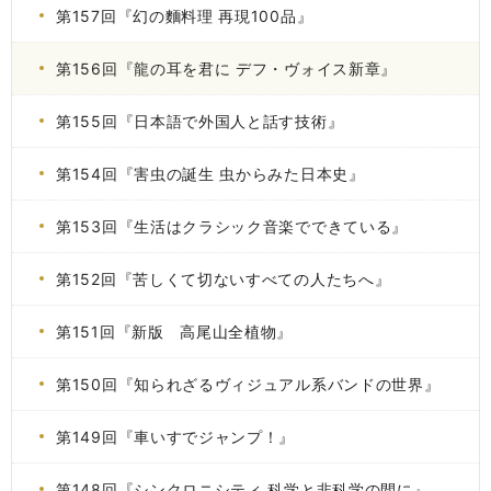
第157回『幻の麵料理 再現100品』
第156回『龍の耳を君に デフ・ヴォイス新章』
第155回『日本語で外国人と話す技術』
第154回『害虫の誕生 虫からみた日本史』
第153回『生活はクラシック音楽でできている』
第152回『苦しくて切ないすべての人たちへ』
第151回『新版 高尾山全植物』
第150回『知られざるヴィジュアル系バンドの世界』
第149回『車いすでジャンプ！』
第148回『シンクロニシティ 科学と非科学の間に』