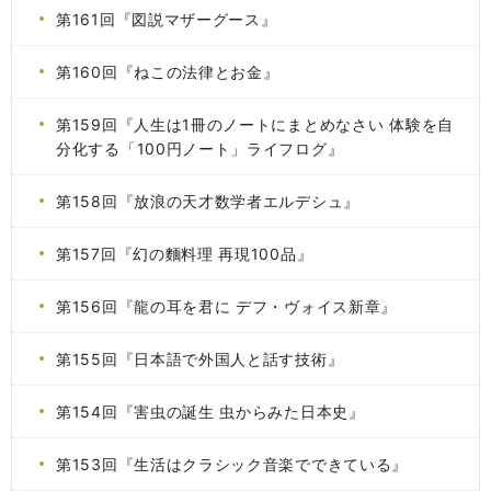
第161回『図説マザーグース』
第160回『ねこの法律とお金』
第159回『人生は1冊のノートにまとめなさい 体験を自
分化する「100円ノート」ライフログ』
第158回『放浪の天才数学者エルデシュ』
第157回『幻の麵料理 再現100品』
第156回『龍の耳を君に デフ・ヴォイス新章』
第155回『日本語で外国人と話す技術』
第154回『害虫の誕生 虫からみた日本史』
第153回『生活はクラシック音楽でできている』