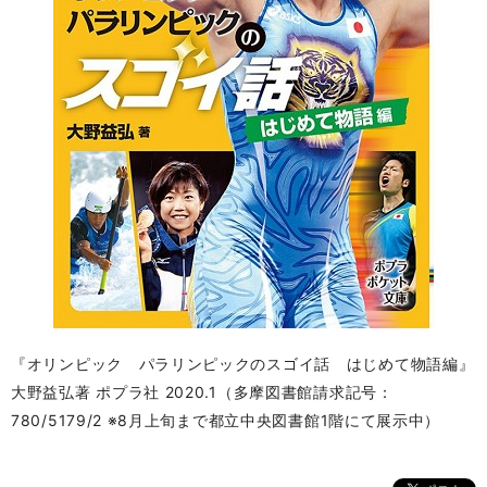
『オリンピック パラリンピックのスゴイ話 はじめて物
語編』
大野益弘著 ポプラ社 2020.1（多摩図書館請求記号：
780/5179/2 ※8月上旬まで
都立中央図書館
1階にて展示中）