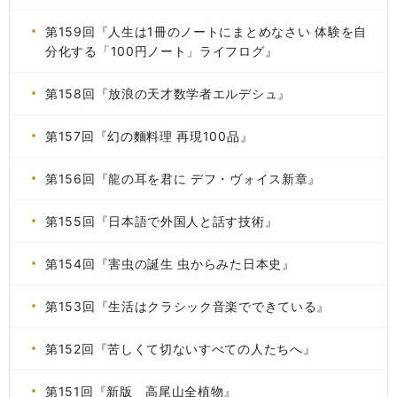
第159回『人生は1冊のノートにまとめなさい 体験を自
分化する「100円ノート」ライフログ』
第158回『放浪の天才数学者エルデシュ』
第157回『幻の麵料理 再現100品』
第156回『龍の耳を君に デフ・ヴォイス新章』
第155回『日本語で外国人と話す技術』
第154回『害虫の誕生 虫からみた日本史』
第153回『生活はクラシック音楽でできている』
第152回『苦しくて切ないすべての人たちへ』
第151回『新版 高尾山全植物』