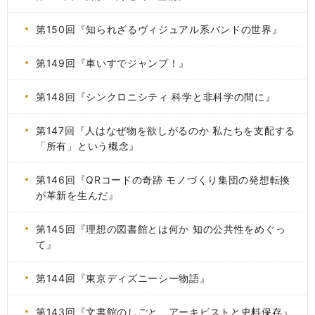
第150回『知られざるヴィジュアル系バンドの世界』
第149回『車いすでジャンプ！』
第148回『シンクロニシティ 科学と非科学の間に』
第147回『人はなぜ物を欲しがるのか 私たちを支配する
「所有」という概念』
第146回『QRコードの奇跡 モノづくり集団の発想転換
が革新を生んだ』
第145回『理想の図書館とは何か 知の公共性をめぐっ
て』
第144回『東京ディズニーシー物語』
第143回『文書館のしごと アーキビストと史料保存』